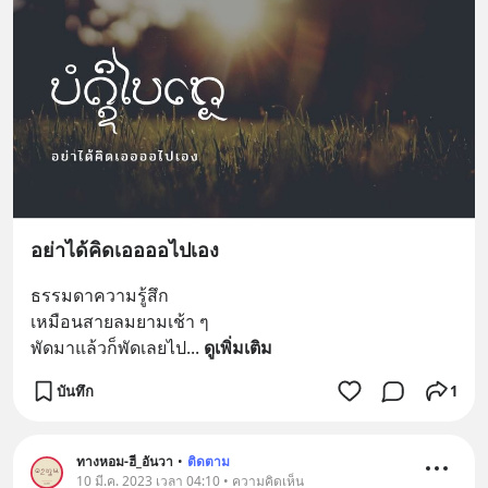
อย่าได้คิดเออออไปเอง
ธรรมดาความรู้สึก
เหมือนสายลมยามเช้า ๆ
พัดมาแล้วก็พัดเลยไป
... 
ดูเพิ่มเติม
บันทึก
1
ทางหอม-ฮี_อันวา
•
ติดตาม
10 มี.ค. 2023 เวลา 04:10 • ความคิดเห็น