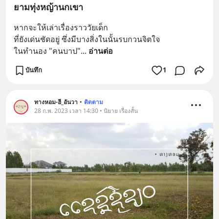
ยามทุ่งหญ้านกเขา
หากจะให้เล่าเรื่องราววัยเด็ก
ที่ยังเด่นชัดอยู่ ซึ่งมีบางสิ่งในนั้นรบกวนจิตใจ
ในทำนอง "คนบาป"
... 
อ่านต่อ
บันทึก
1
ทางหอม-ฮี_อันวา
•
ติดตาม
28 ก.พ. 2023 เวลา 14:30 • นิยาย เรื่องสั้น