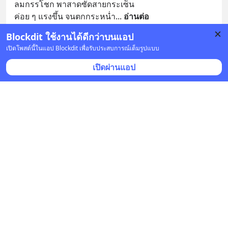
ลมกรรโชก พาสาดซัดสายกระเซ็น 
ค่อย ๆ แรงขึ้น จนตกกระหน่ำ
... 
อ่านต่อ
Blockdit ใช้งานได้ดีกว่าบนแอป
บันทึก
1
2
เปิดโพสต์นี้ในแอป Blockdit เพื่อรับประสบการณ์เต็มรูปแบบ
เปิดผ่านแอป
ทางหอม-ฮี_อันวา
•
ติดตาม
22 ก.พ. 2023 เวลา 06:33 • ไลฟ์สไตล์