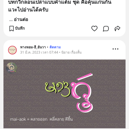
บทกวีกลอนเปล่าแบบคำแต้ม ชุด คือคุ้นแก่นกัน
แวะไปอ่านได้ครับ
...
อ่านต่อ
บันทึก
ทางหอม-ฮี_อันวา
•
ติดตาม
31 มี.ค. 2023 เวลา 07:44 • นิยาย เรื่องสั้น