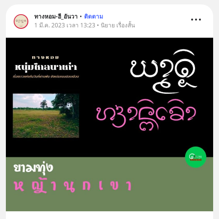
ทางหอม-ฮี_อันวา
•
ติดตาม
1 มี.ค. 2023 เวลา 13:23 • นิยาย เรื่องสั้น