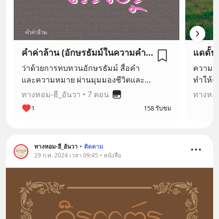
คำค่าล้าน (อักษรธัมม์ในความคำนึง)
แดดั้นด
ว่าด้วยการทบทวนอักษรธัมม์ สื่อคำ
ความรัก
และความหมาย ผ่านมุมมองชีวิตและ
ทำให้ค
ความคิดความอ่านของคนวัยกลางคน
"แดดั้น
ทางหอม-ฮี_อันวา
•
7 ตอน
ทางหอม
คนหนึ่ง ซึ่งอาจเหมือนหรือแตกต่างจาก
มิติ โป
1
158 รับชม
ตำราและสายตาคนอื่น ๆ
ทางหอม-ฮี_อันวา
•
ติดตาม
29 ก.พ. 2024 เวลา 09:45 • หนังสือ