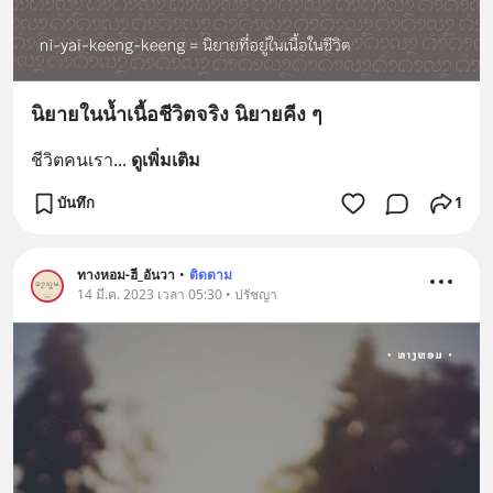
นิยายในน้ำเนื้อชีวิตจริง นิยายคีง ๆ
ชีวิตคนเรา
... 
ดูเพิ่มเติม
บันทึก
1
ทางหอม-ฮี_อันวา
•
ติดตาม
14 มี.ค. 2023 เวลา 05:30 • ปรัชญา