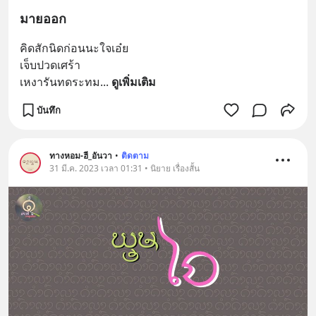
มายออก
คิดสักนิดก่อนนะใจเอ๋ย
เจ็บปวดเศร้า
เหงารันทดระทม
... 
ดูเพิ่มเติม
บันทึก
ทางหอม-ฮี_อันวา
•
ติดตาม
31 มี.ค. 2023 เวลา 01:31 • นิยาย เรื่องสั้น