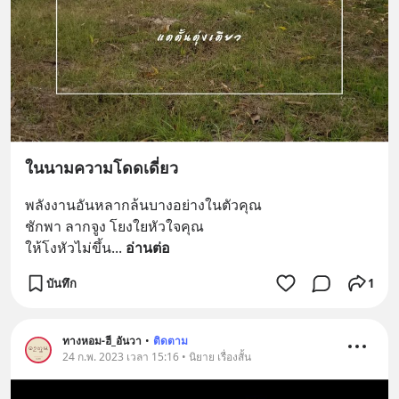
ในนามความโดดเดี่ยว
พลังงานอันหลากล้นบางอย่างในตัวคุณ
ชักพา ลากจูง โยงใยหัวใจคุณ
ให้โงหัวไม่ขึ้น
... 
อ่านต่อ
บันทึก
1
ทางหอม-ฮี_อันวา
•
ติดตาม
24 ก.พ. 2023 เวลา 15:16 • นิยาย เรื่องสั้น