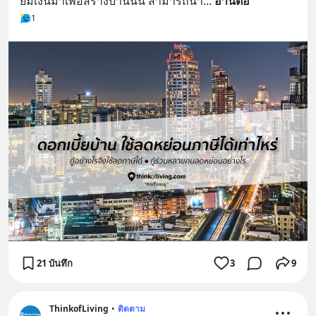
ยืมเงินมาเพื่อสร้างบ้านนั้น สามารถนำ
... 
อ่านต่อ
1
21 บันทึก
3
9
ThinkofLiving
•
ติดตาม