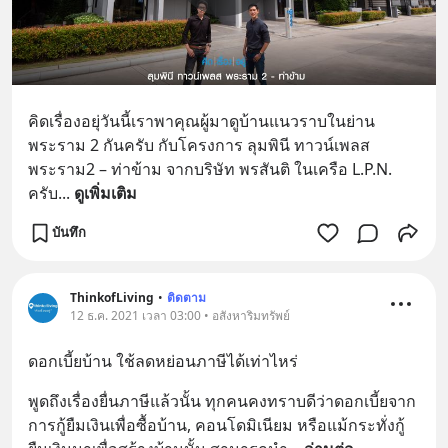
คิดเรื่องอยุ่วันนี้เราพาคุณผู้มาดูบ้านแนวราบในย่าน
พระราม 2 กันครับ กับโครงการ ลุมพินี ทาวน์เพลส 
พระราม2 – ท่าข้าม จากบริษัท พรสันติ ในเครือ L.P.N. 
ครับ
... 
ดูเพิ่มเติม
บันทึก
ThinkofLiving
•
ติดตาม
12 ธ.ค. 2021 เวลา 03:00 • อสังหาริมทรัพย์
ดอกเบี้ยบ้าน ใช้ลดหย่อนภาษีได้เท่าไหร่
พูดถึงเรื่องยื่นภาษีแล้วนั้น ทุกคนคงทราบดีว่าดอกเบี้ยจาก
การกู้ยืมเงินเพื่อซื้อบ้าน, คอนโดมิเนียม หรือแม้กระทั่งกู้