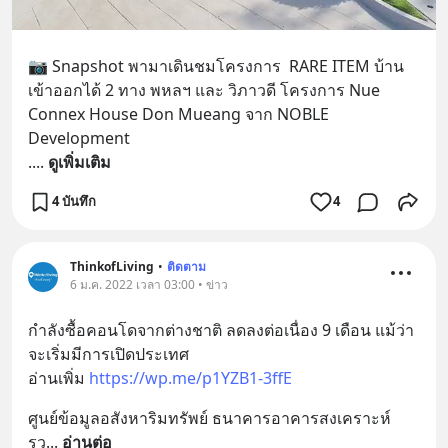
📷 Snapshot พามาเดินชมโครงการ  RARE ITEM บ้าน
เข้าออกได้ 2 ทาง พหลฯ และ วิภาวดี โครงการ Nue 
Connex House Don Mueang จาก NOBLE 
Development
.
... 
ดูเพิ่มเติม
4 บันทึก
4
ThinkofLiving
•
ติดตาม
6 ม.ค. 2022 เวลา 03:00 • ข่าว
กำลังซื้อคอนโดจากต่างชาติ ลดลงต่อเนื่อง 9 เดือน แม้ว่า
จะเริ่มมีการเปิดประเทศ 
อ่านเพิ่ม 
https://wp.me/p1YZB1-3ffE
ศูนย์ข้อมูลอสังหาริมทรัพย์ ธนาคารอาคารสงเคราะห์ 
รว
... 
อ่านต่อ