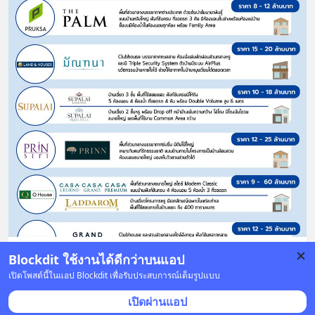
Blockdit ใช้งานได้ดีกว่าบนแอป
8 บันทึก
4
5
เปิดโพสต์นี้ในแอป Blockdit เพื่อรับประสบการณ์เต็มรูปแบบ
เปิดผ่านแอป
ThinkofLiving
•
ติดตาม