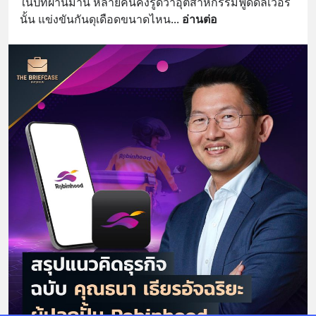
ในปีที่ผ่านมานี้ หลายคนคงรู้ดีว่าอุตสาหกรรมฟูดดิลิเวอรี
นั้น แข่งขันกันดุเดือดขนาดไหน
... 
อ่านต่อ