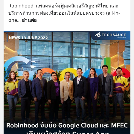
Robinhood  แพลตฟอร์มฟู้ดเดลิเวอรีสัญชาติไทย และ
บริการด้านการท่องเที่ยวออนไลน์แบบครบวงจร (all-in-
one
... 
อ่านต่อ