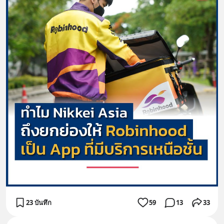
23 บันทึก
59
13
33