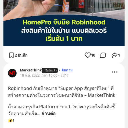
2 บันทึก
10
1
MarketThink
•
ติดตาม
ยืนยันแล้ว
18 ก.ค. 2022 เวลา 10:00 • ธุรกิจ
Robinhood กับเป้าหมาย "Super App สัญชาติไทย" ที่
สร้างความต่างในวงการโฆษณาดิจิทัล – MarketThink
ถ้าถามว่าธุรกิจ Platform Food Delivery อะไรคือตัวชี้
วัดความสำเร็จ
... 
อ่านต่อ
1