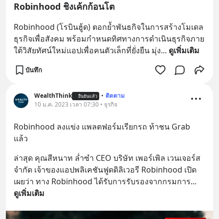
Robinhood ชิงเค้กก้อนโต
Robinhood (โรบินฮู้ด) ตอกย้ำพันธกิจในการสร้างโมเดล
ธุรกิจเพื่อสังคม พร้อมกำหนดทิศทางการดำเนินธุรกิจภาย
ใต้วิสัยทัศน์ใหม่แอปเพื่อคนตัวเล็กที่ยั่งยืน มุ่ง
... 
ดูเพิ่มเติม
บันทึก
WealthThink
•
ติดตาม
ยืนยันแล้ว
10 ม.ค. 2023 เวลา 07:30 • ธุรกิจ
Robinhood ลงแข่ง แพลตฟอร์มเรียกรถ ท้าชน Grab 
แล้ว
ล่าสุด คุณสีหนาท ล่ำซำ CEO บริษัท เพอร์เพิล เวนเจอร์ส 
จำกัด เจ้าของแอปพลิเคชันฟูดดิลิเวอรี Robinhood เปิด
เผยว่า ทาง Robinhood ได้รับการรับรองจากกรมการ
... 
ดูเพิ่มเติม