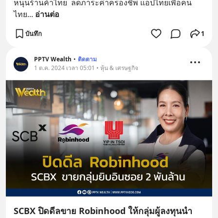
หนุนร้านค้าไทย  ลดภาระค่าครองชีพ แอปไทยเพื่อคน
ไทย
... 
อ่านต่อ
บันทึก
1
PPTV Wealth
•
ติดตาม
1 ต.ค. 2024 เวลา 05:01 • หุ้น & เศรษฐกิจ
SCBX ปิดดีลขาย Robinhood ให้กลุ่มผู้ลงทุนนำ