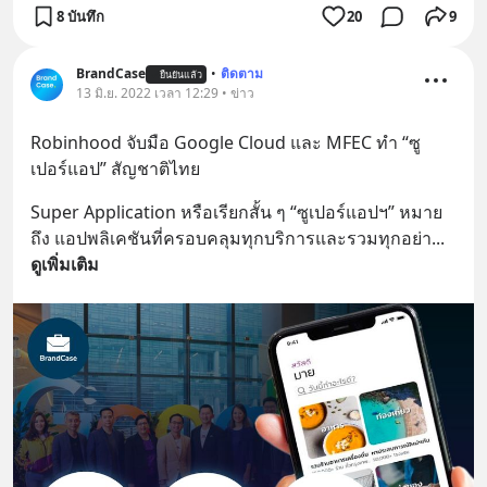
8 บันทึก
20
9
BrandCase
•
ติดตาม
ยืนยันแล้ว
13 มิ.ย. 2022 เวลา 12:29 • ข่าว
Robinhood จับมือ Google Cloud และ MFEC ทำ “ซู
เปอร์แอป” สัญชาติไทย
Super Application หรือเรียกสั้น ๆ “ซูเปอร์แอปฯ” หมาย
ถึง แอปพลิเคชันที่ครอบคลุมทุกบริการและรวมทุกอย่า
... 
ดูเพิ่มเติม