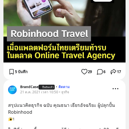
5 บันทึก
29
6
17
BrandCase
•
ติดตาม
ยืนยันแล้ว
21 ต.ค. 2021 เวลา 10:50 • ธุรกิจ
สรุปแนวคิดธุรกิจ ฉบับ คุณธนา เธียรอัจฉริยะ ผู้ปลุกปั้น 
Robinhood
1