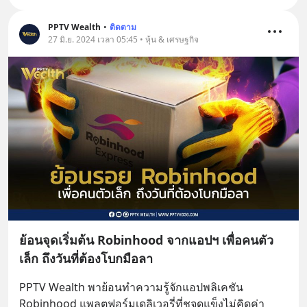
PPTV Wealth
•
ติดตาม
27 มิ.ย. 2024 เวลา 05:45 • หุ้น & เศรษฐกิจ
ย้อนจุดเริ่มต้น Robinhood จากแอปฯ เพื่อคนตัว
เล็ก ถึงวันที่ต้องโบกมือลา
PPTV Wealth พาย้อนทำความรู้จักแอปพลิเคชัน 
Robinhood แพลตฟอร์มเดลิเวอรี่ที่ชูจุดแข็งไม่คิดค่า