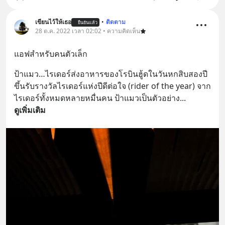
เขียนไว้ให้เธอ
•
ติดตาม
ยืนยันแล้ว
28 ต.ค. 2022 เวลา 02:02 • ความคิดเห็น
แอฟสำหรับคนตัวเล็ก
ป้าแมว…ไรเดอร์ส่งอาหารของโรบินฮู้ดในวันหกสิบสองปี
ขึ้นรับรางวัลไรเดอร์แห่งปีดีต่อใจ (rider of the year) จาก
ไรเดอร์ทั้งหมดหลายหมื่นคน ป้าแมวเป็นตัวอย่าง
... 
ดูเพิ่มเติม