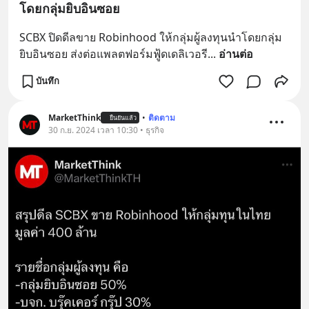
โดยกลุ่มยิบอินซอย
SCBX ปิดดีลขาย Robinhood ให้กลุ่มผู้ลงทุนนำโดยกลุ่ม
ยิบอินซอย ส่งต่อแพลตฟอร์มฟู้ดเดลิเวอรี
... 
อ่านต่อ
บันทึก
MarketThink
•
ติดตาม
ยืนยันแล้ว
30 ก.ย. 2024 เวลา 10:30 • ธุรกิจ