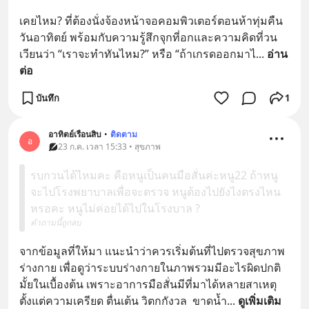
เคยไหม? ที่ต้องนั่งจ้องหน้าจอคอมพิวเตอร์ตอนห้าทุ่มคืน
วันอาทิตย์ พร้อมกับความรู้สึกจุกที่อกและความคิดที่วน
เวียนว่า “เราจะทำทันไหม?” หรือ “ถ้าเกรดออกมาไ
... 
อ่าน
ต่อ
บันทึก
1
อาทิตย์เรือนสิบ
•
ติดตาม
อ
23 ก.ค. เวลา 15:33 • สุขภาพ
รบกวนได้ไหมคะ คือหนูเป็นคนมือสั่นค่ะหนู22 ถ้าหนู
จะไปโรงพยาบาลเพื่อจะตรวจ หนูต้องไปยังไงตรงไหน
หรอคะ หนูไม่ค่อยได้ไปในโรงบาล ?
คำถามนี้ถูกลบ
จากข้อมูลที่ให้มา แนะนำว่าควรเริ่มต้นที่ไปตรวจสุขภาพ
ร่างกาย เพื่อดูว่าระบบร่างกายในภาพรวมมีอะไรผิดปกติ
มั้ยในเบื้องต้น เพราะอาการมือสั่นมีที่มาได้หลายสาเหตุ 
ตั้งแต่ความเครียด ตื่นเต้น วิตกกังวล  ขาดน้ำ
... 
ดูเพิ่มเติม