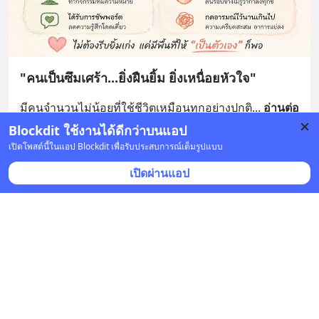
"คนเป็นซึมเศร้า...ยิ่งฝืนยิ้ม ยิ่งเหนื่อยหัวใจ"
มีคนจำนวนไม่น้อยที่ใช้ชีวิตเหมือนทุกอย่างปกติ
... 
อ่านต่อ
Blockdit ใช้งานได้ดีกว่าบนแอป
1 บันทึก
เปิดโพสต์นี้ในแอป Blockdit เพื่อรับประสบการณ์เต็มรูปแบบ
เปิดผ่านแอป
ดร.ทรงพล เทอดรัตนเกียรติ Innovation Creative
•
ติดตาม
7 ก.ค. เวลา 16:06 • การศึกษา