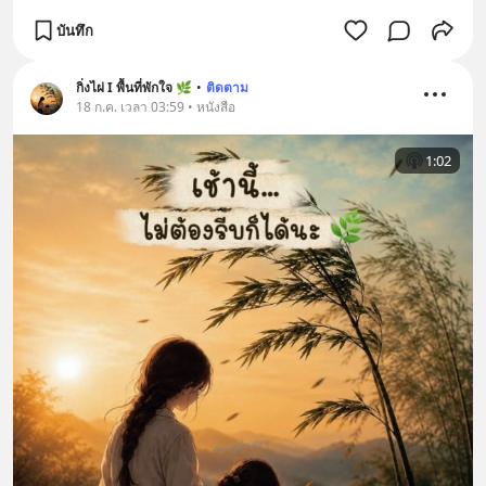
บันทึก
กิ่งไผ่ I พื้นที่พักใจ 🌿
•
ติดตาม
18 ก.ค. เวลา 03:59 • หนังสือ
1:02