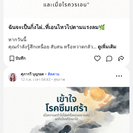
ฉันจะเป็นกิ่งไผ่..ที่เอนไหวไปตามแรงลม🌿
หากวันนี้
คุณกำลังรู้สึกเหนื่อย สับสน หรือหวาดกลัว
... 
ดูเพิ่มเติม
บันทึก
ศุภารวี บุญรอด
•
ติดตาม
12 ก.ค. เวลา 04:43 • สุขภาพ