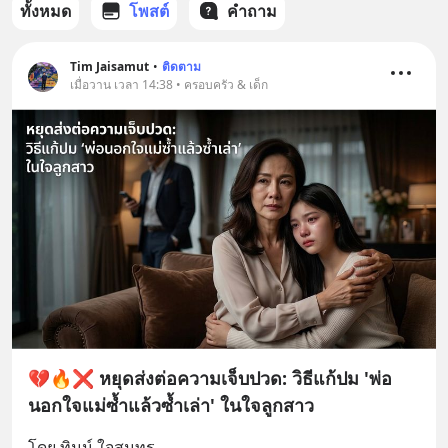
ทั้งหมด
โพสต์
คำถาม
Tim Jaisamut
•
ติดตาม
เมื่อวาน เวลา 14:38 • ครอบครัว & เด็ก
💔🔥❌ หยุดส่งต่อความเจ็บปวด: วิธีแก้ปม 'พ่อ
นอกใจแม่ซ้ำแล้วซ้ำเล่า' ในใจลูกสาว
โดย ทิมน์ ใจสมุทร