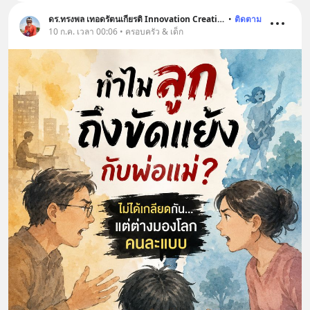
ดร.ทรงพล เทอดรัตนเกียรติ Innovation Creative
•
ติดตาม
10 ก.ค. เวลา 00:06 • ครอบครัว & เด็ก