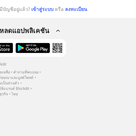
มีบัญชีอยู่แล้ว?
เข้าสู่ระบบ
หรือ
ลงทะเบียน
โหลดแอปพลิเคชัน
kdit
วยเหลือ
คำถามที่พบบ่อย
ฆษณาและบูสต์โพสต์
เป็นส่วนตัว
้แบรนด์ Blockdit
ธุรกิจ
ไทย