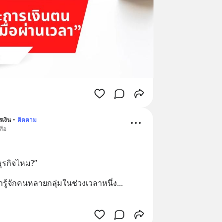
รเงิน
•
ติดตาม
สือ
ธุรกิจไหม?”
 ว่ารู้จักคนหลายกลุ่มในช่วงเวลาหนึ่ง
... 