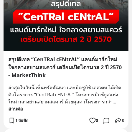
สรุปดีเทล “CenTRal cENtrAL” แลนด์มาร์กใหม่
ใจกลางสยามสแควร์ เตรียมเปิดไตรมาส 2 ปี 2570
- MarketThink
ล่าสุดในวันนี้ เซ็นทรัลพัฒนา และมิตซูบิชิ เอสเตท ได้เปิด
ตัวโครงการ “CenTRal cENtrAL” โครงการมิกซ์ยูสแห่ง
ใหม่ กลางย่านสยามสแควร์ ด้วยมูลค่าโครงการกว่า
... 
อ่านต่อ
1 บันทึก
8
3