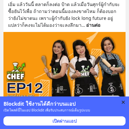
เอิ่ม แล้ววันนี้ ตลาดก็ลงต่อ ป้าด แล้วเมื่อวันศุกร์ผู้กำกับจะ
ซื้อยันไว้เพื่อ ถ้าถามว่าตอนนี้มองลงขาดไหม ก็ต้องบอก
ว่ายังไม่ขาดนะ เพราะผู้กำกับยัง lock long future อยู่ 
แปลว่าก็คงจะไม่ได้มองว่าจะลงลึกมา
... 
อ่านต่อ
เรียนรู้เพิ่มเติม
Blockdit ใช้งานได้ดีกว่าบนแอป
YOUTUBE.COM
เปิดโพสต์นี้ในแอป Blockdit เพื่อรับประสบการณ์เต็มรูปแบบ
กองทุนรวม : Investment Chef EP. 12 - บลจ. บัวหลวง
เปิดผ่านแอป
ติดตามเราได้ที่SET Website: https://www.set.or.th YouTube : https://www.youtube.com/SETGroupOfficialFacebook : https://facebook.com/set.or.thLine…