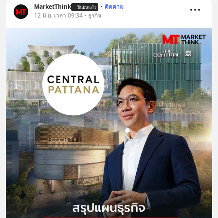
MarketThink
•
ติดตาม
ยืนยันแล้ว
12 มิ.ย. เวลา 09:34 • ธุรกิจ