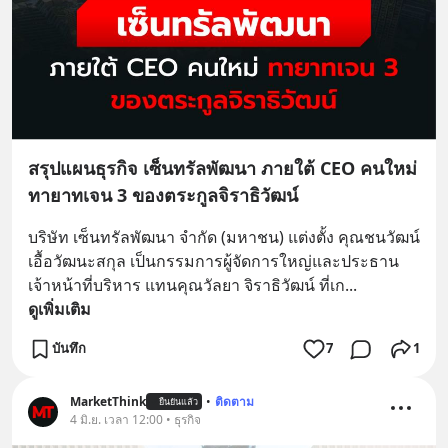
สรุปแผนธุรกิจ เซ็นทรัลพัฒนา ภายใต้ CEO คนใหม่
ทายาทเจน 3 ของตระกูลจิราธิวัฒน์
บริษัท เซ็นทรัลพัฒนา จำกัด (มหาชน) แต่งตั้ง คุณชนวัฒน์ 
เอื้อวัฒนะสกุล เป็นกรรมการผู้จัดการใหญ่และประธาน
เจ้าหน้าที่บริหาร แทนคุณวัลยา จิราธิวัฒน์ ที่เก
... 
ดูเพิ่มเติม
บันทึก
7
1
MarketThink
•
ติดตาม
ยืนยันแล้ว
4 มิ.ย. เวลา 12:00 • ธุรกิจ