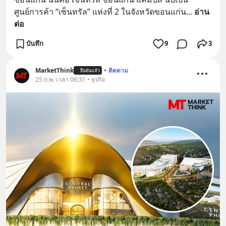
ศูนย์การค้า “เซ็นทรัล” แห่งที่ 2 ในจังหวัดขอนแก่น
... 
อ่าน
ต่อ
บันทึก
9
3
MarketThink
•
ติดตาม
ยืนยันแล้ว
25 ก.พ. เวลา 06:31 • ธุรกิจ