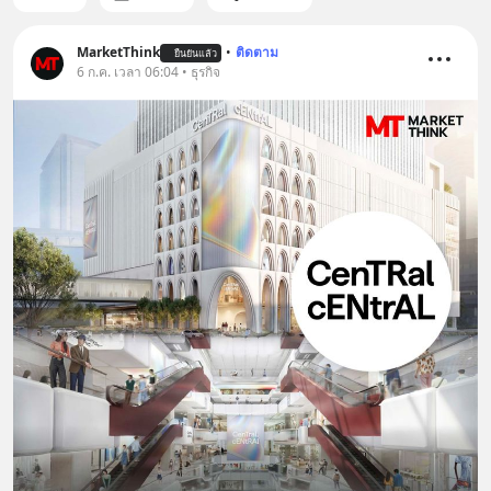
MarketThink
•
ติดตาม
ยืนยันแล้ว
6 ก.ค. เวลา 06:04 • ธุรกิจ