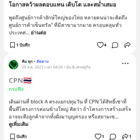
โอกาสคว้าผลตอบแทน เติบโต และสม่ำเสมอ
พูดถึงศูนย์การค้ายักษ์ใหญ่ของไทย หลายคนน่าจะคิดถึง 
ศูนย์การค้าเซ็นทรัล” ที่มีสาขามากมาย ครอบคลุมทั่ว
ประเทศ​
... 
อ่านต่อ
1 บันทึก
4
คิม ทุก
•
ติดตาม
29 ส.ค. 2023 เวลา 04:26 • หุ้น & เศรษฐกิจ
CPN
🇹🇭
กระทิง
เดินผ่านที่ block A ตรงแยกปทุมวัน ที่ CPN ได้สิทธิ์เช่าที่ 
พื้นที่โครงการค่อนข้างใหญ่ คิดว่า ถ้าโครงการสร้างเสร็จ 
อาจจะดึงลูกค้าจากทั้งฝั่งมาบุญครอง หรือสยามเซ
... 
ดูเพิ่มเติม
บันทึก
1
1