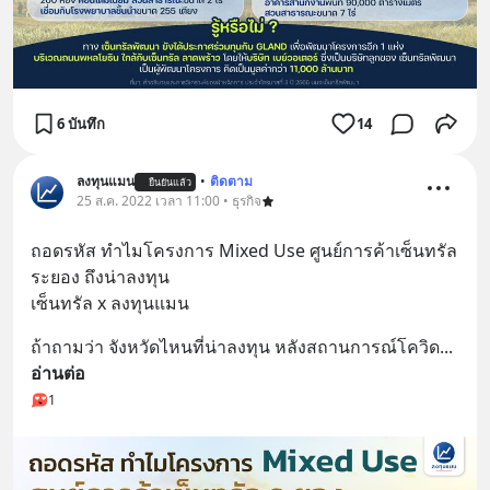
6 บันทึก
14
ลงทุนแมน
•
ติดตาม
ยืนยันแล้ว
25 ส.ค. 2022 เวลา 11:00 • ธุรกิจ
ถอดรหัส ทำไมโครงการ Mixed Use ศูนย์การค้าเซ็นทรัล 
ระยอง ถึงน่าลงทุน
เซ็นทรัล x ลงทุนแมน
ถ้าถามว่า จังหวัดไหนที่น่าลงทุน หลังสถานการณ์โควิด
... 
อ่านต่อ
1