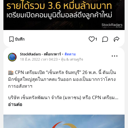
บันทึก
1
StockRadars - สต็อกเรดาร์
•
ติดตาม
18 มี.ค. 2022 เวลา 04:23 • หุ้น & เศรษฐกิจ
🏬 CPN เตรียมเปิด “เซ็นทรัล จันทบุรี” 26 พ.ค. นี้ ดันเป็น
มิกซ์ยูสใหญ่สุดในภาคตะวันออก มองเป็นมากกว่าโครง
การอสังหาฯ
บริษัท เซ็นทรัลพัฒนา จำกัด (มหาชน) หรือ CPN เตรียม
... 
อ่านต่อ