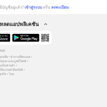
มีบัญชีอยู่แล้ว?
เข้าสู่ระบบ
หรือ
ลงทะเบียน
โหลดแอปพลิเคชัน
kdit
วยเหลือ
คำถามที่พบบ่อย
ฆษณาและบูสต์โพสต์
เป็นส่วนตัว
้แบรนด์ Blockdit
ธุรกิจ
ไทย