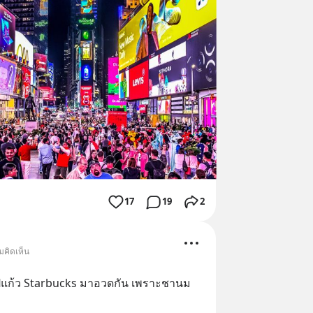
17
19
2
มคิดเห็น
รูปแก้ว Starbucks มาอวดกัน เพราะชานม