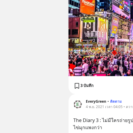
3 บันทึก
EveryGreen
•
ติดตาม
4 พ.ย. 2021 เวลา 04:05 • ควา
The Diary 3 : ไม่มีใครถ่าย
ไข่มุกแพงกว่า