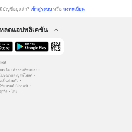
มีบัญชีอยู่แล้ว?
เข้าสู่ระบบ
หรือ
ลงทะเบียน
โหลดแอปพลิเคชัน
kdit
วยเหลือ
คำถามที่พบบ่อย
ฆษณาและบูสต์โพสต์
เป็นส่วนตัว
้แบรนด์ Blockdit
ธุรกิจ
ไทย