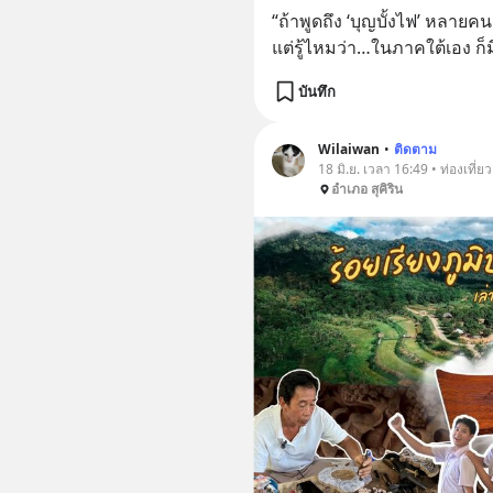
“ถ้าพูดถึง ‘บุญบั้งไฟ’ หลาย
แต่รู้ไหมว่า…ในภาคใต้เอง ก็ม
บันทึก
Wilaiwan
•
ติดตาม
18 มิ.ย. เวลา 16:49 • ท่องเที่ยว
อำเภอ สุคิริน