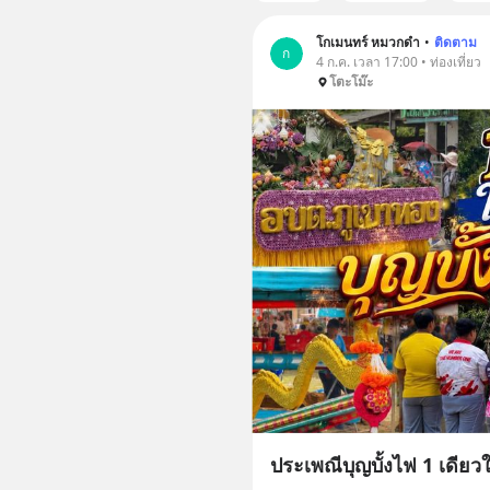
โกเมนทร์ หมวกดํา
•
ติดตาม
ก
4 ก.ค. เวลา 17:00 • ท่องเที่ยว
โตะโม๊ะ
ประเพณีบุญบั้งไฟ 1 เดีย