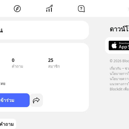
ดาวน์
น
0
25
© 2026 Bloc
คำถาม
สมาชิก
เกี่ยวกับ
ช่
นโยบายการโ
นโยบายความ
ไทย
แนวทางการใช
Blockdit เพื่อ
เข้าร่วม
คำถาม