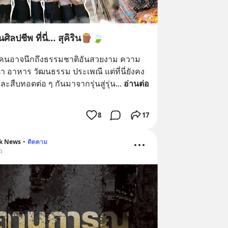
ศิลปชีพ ที่นี่… สุคิริน🪵🍃
ายคนอาจนึกถึงธรรมชาติอันสวยงาม ความ
า อาหาร วัฒนธรรม ประเพณี แต่ที่นี่ยังคง
และสืบทอดต่อ ๆ กันมาจากรุ่นสู่รุ่น
... 
อ่านต่อ
8
17
rak News
•
ติดตาม
ว