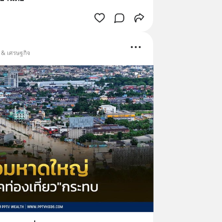
น & เศรษฐกิจ