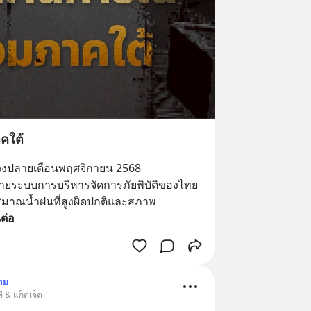
คใต้
วงปลายเดือนพฤศจิกายน 2568 
ทายระบบการบริหารจัดการภัยพิบัติของไทย
ริมาณน้ำฝนที่สูงผิดปกติและสภาพ
ต่อ
าม
ี & แก็ดเจ็ต