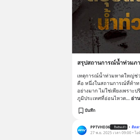
สรุปสถานการณ์น้ำท่วมภา
เหตุการณ์น้ำท่วมหาดใหญ่ช่
คือ หนึ่งในสถานการณ์ที่ท้า
อย่างมาก ไม่ใช่เพียงเพราะป
ภูมิประเทศที่อ่อนไหวต
... 
อ่าน
บันทึก
PPTVHD36
•
ติดต
ยืนยันแล้ว
27 พ.ย. 2025 เวลา 09:00 • ไอท