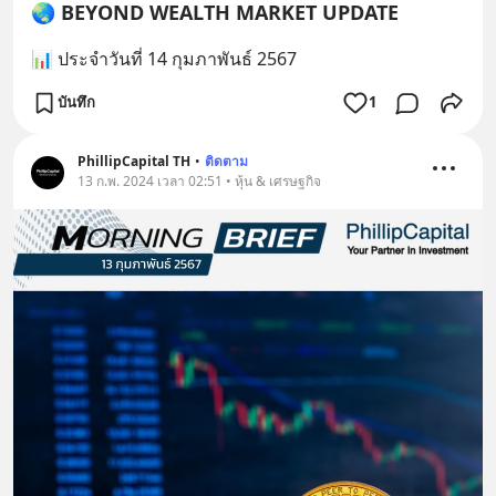
🌏 BEYOND WEALTH MARKET UPDATE
📊 ประจำวันที่ 14 กุมภาพันธ์ 2567
บันทึก
1
PhillipCapital TH
•
ติดตาม
13 ก.พ. 2024 เวลา 02:51 • หุ้น & เศรษฐกิจ