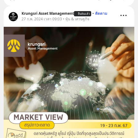
Krungsri Asset Management
•
ติดตาม
ยืนยันแล้ว
27 ก.พ. 2024 เวลา 09:03 • หุ้น & เศรษฐกิจ