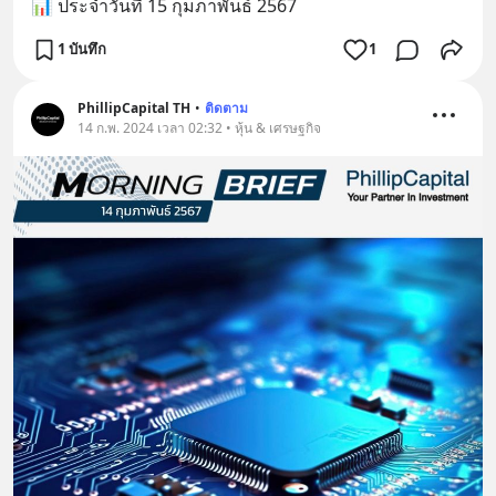
📊 ประจำวันที่ 15 กุมภาพันธ์ 2567
1 บันทึก
1
PhillipCapital TH
•
ติดตาม
14 ก.พ. 2024 เวลา 02:32 • หุ้น & เศรษฐกิจ