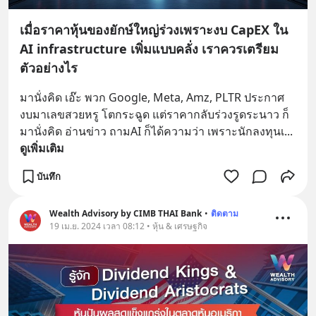
เมื่อราคาหุ้นของยักษ์ใหญ่ร่วงเพราะงบ CapEX ใน
AI infrastructure เพิ่มแบบคลั่ง เราควรเตรียม
ตัวอย่างไร
มานั่งคิด เอ๊ะ พวก Google, Meta, Amz, PLTR ประกาศ
งบมาเลขสวยหรู โตกระฉูด แต่ราคากลับร่วงรูดระนาว ก็
มานั่งคิด อ่านข่าว ถามAI ก็ได้ความว่า เพราะนักลงทุนเ
... 
ดูเพิ่มเติม
บันทึก
Wealth Advisory by CIMB THAI Bank
•
ติดตาม
19 เม.ย. 2024 เวลา 08:12 • หุ้น & เศรษฐกิจ