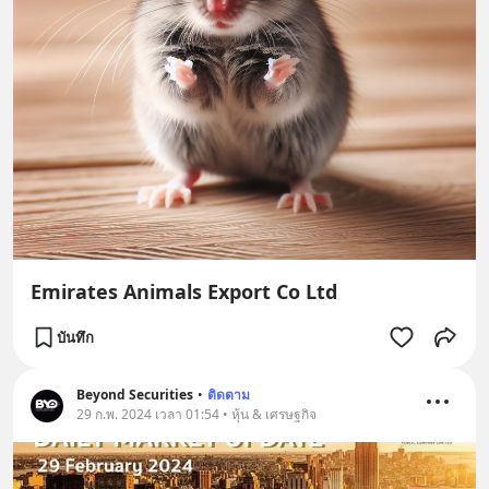
Emirates Animals Export Co Ltd
บันทึก
Beyond Securities
•
ติดตาม
29 ก.พ. 2024 เวลา 01:54 • หุ้น & เศรษฐกิจ