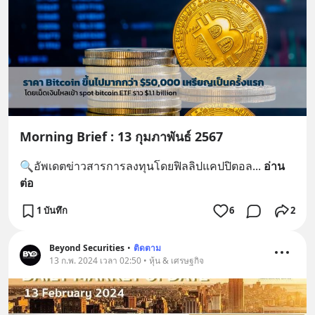
Morning Brief : 13 กุมภาพันธ์ 2567
🔍อัพเดตข่าวสารการลงทุนโดยฟิลลิปแคปปิตอล
... 
อ่าน
ต่อ
1 บันทึก
6
2
Beyond Securities
•
ติดตาม
13 ก.พ. 2024 เวลา 02:50 • หุ้น & เศรษฐกิจ