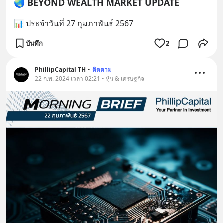
🌏 BEYOND WEALTH MARKET UPDATE
📊 ประจำวันที่ 27 กุมภาพันธ์ 2567
บันทึก
2
PhillipCapital TH
•
ติดตาม
22 ก.พ. 2024 เวลา 02:21 • หุ้น & เศรษฐกิจ