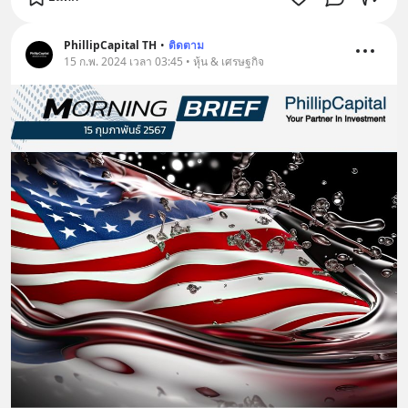
PhillipCapital TH
•
ติดตาม
15 ก.พ. 2024 เวลา 03:45 • หุ้น & เศรษฐกิจ