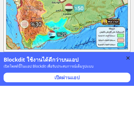
Blockdit ใช้งานได้ดีกว่าบนแอป
บันทึก
4
เปิดโพสต์นี้ในแอป Blockdit เพื่อรับประสบการณ์เต็มรูปแบบ
เปิดผ่านแอป
Think Trade Think DITP
•
ติดตาม
20 ส.ค. 2022 เวลา 05:00 • การตลาด
ยูเออีเตรียมเปิดตัวนวัตกรรมใหม่เครื่องปรัอากาศ
บริษัท Strata ของสหรัฐอาหรับเอมิเรตส์ (ยูเออี) ทำสัญญา
ร่วมกับด้วยเทคโนโลยีของเยอรมัน 2 บริษัทจาก เยอรมนี 
ได้แก่ บริษัท Hyperganic และบริษัท EOS ในการผ
... 
อ่าน
ต่อ