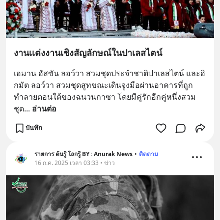
งานเเต่งงานเชิงสัญลักษณ์ในปาเลสไตน์
เอมาน ฮัสซัน ลอว์วา สวมชุดประจำชาติปาเลสไตน์ และฮิ
กมัต ลอว์วา สวมชุดสูทขณะเดินจูงมือผ่านอาคารที่ถูก
ทำลายตอนใต้ของฉนวนกาซา โดยมีคู่รักอีกคู่หนึ่งสวม
ชุด
... 
อ่านต่อ
บันทึก
รายการ ต้นรู้ โลกรู้ BY : Anurak News
•
ติดตาม
16 ก.ค. 2025 เวลา 03:33 • ข่าว