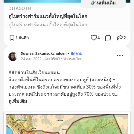
อ่านเพิ่มเติม
DITP.GO.TH
ดูไบสร้างฟาร์มแนวตั้งใหญ่ที่สุดในโลก
ดูไบสร้างฟาร์มแนวตั้งใหญ่ที่สุดในโลก
1 บันทึก
4
2
Suwisa. Sakunsukchaloen
•
ติดตาม
24 ส.ค. 2022 เวลา 05:03 • ข่าวรอบโลก
#สัดส่วนในสังเวียนเยเมน
สีแดงคือพื้นที่ในครอบครองของกลุ่มฮูธี (แตะหนีบ) + 
กองทัพเยเมน ซึ่งถึงแม้จะมีขนาดเพียง 30% ของพื้นที่ทั้ง
ประเทศ แต่มีประชากรอาศัยอยู่สูงถึง 70% ของประช
... 
ดูเพิ่มเติม