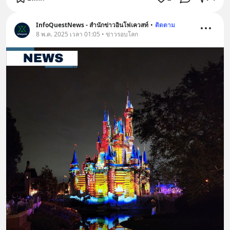
InfoQuestNews - สำนักข่าวอินโฟเควสท์
•
ติดตาม
8 พ.ค. 2025 เวลา 01:05 • ข่าวรอบโลก