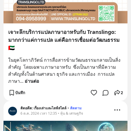
เจาะลึกบริการแปลภาษาอาหรับกับ Translingo:
มากกว่าแค่การแปล แต่คือการเชื่อมต่อวัฒนธรรม
🇦🇪
ในยุคโลกาภิวัตน์ การสื่อสารข้ามวัฒนธรรมกลายเป็นสิ่ง
สำคัญ  โดยเฉพาะภาษาอาหรับ  ซึ่งเป็นภาษาที่มีความ
สำคัญทั้งในด้านศาสนา ธุรกิจ และการเมือง  การแปล
ภาษา
... 
อ่านต่อ
บันทึก
2
ติดอดีต: เรื่องเล่าและไลฟ์สไตล์
•
ติดตาม
6 ต.ค. 2024 เวลา 12:35 • หุ้น & เศรษฐกิจ