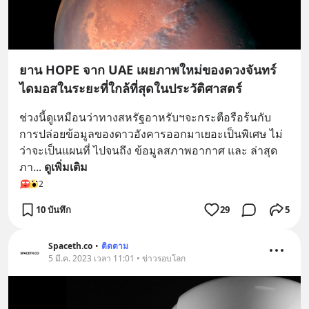
ยาน HOPE จาก UAE เผยภาพใหม่ของดวงจันทร์
ไดมอสในระยะที่ใกล้ที่สุดในประวัติศาสตร์
ช่วงนี้ดูเหมือนว่าทางสหรัฐอาหรับฯจะกระตือรือร้นกับ
การปล่อยข้อมูลของดาวอังคารออกมาเยอะเป็นพิเศษ ไม่
ว่าจะเป็นแผนที่ ไปจนถึง ข้อมูลสภาพอากาศ และ ล่าสุด
ภา
... 
ดูเพิ่มเติม
2
10 บันทึก
29
5
Spaceth.co
•
ติดตาม
5 มี.ค. 2023 เวลา 11:01 • ข่าวรอบโลก