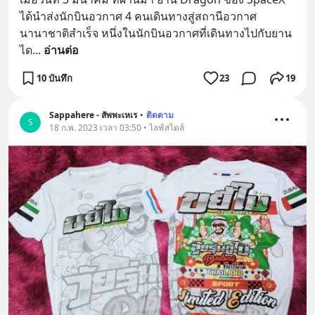
ได้นำส่งนักบินอวกาศ 4 คนเดินทางสู่สถานีอวกาศ
นานาชาติสำเร็จ หนึ่งในนักบินอวกาศที่เดินทางไปกับยาน
ได
... 
อ่านต่อ
10 บันทึก
23
19
Sappahere - สัพพะเหเร
•
ติดตาม
S
18 ก.พ. 2023 เวลา 03:50 • ไลฟ์สไตล์