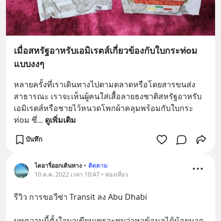
เมื่อสหรัฐอาหรับเอมิเรตส์เกี่ยวข้องกับใบกระท่oม
แบบงงๆ
หลายครั้งที่เราเดินทางไปตามตลาดหรือโดยสารขนส่ง
สาธารณะ เราจะเห็นผู้คนใส่เสื้อลายธงชาติสหรัฐอาหรับ
เอมิเรตส์หรือชายไว้หนวดโพกผ้าคลุมพร้อมกับใบกระ
ท่oม ซึ่
... 
ดูเพิ่มเติม
บันทึก
ไดอารี่ออกเดินทาง
•
ติดตาม
10 ต.ค. 2022 เวลา 10:47 • ท่องเที่ยว
รีวิว การขอวีซ่า Transit ลง Abu Dhabi
บทความนี้ตั้งใจมาเขียนเพราะพบว่าหาข้อมูลได้น้อยมาก 