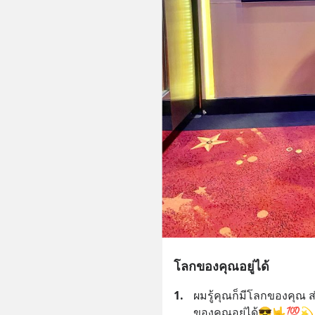
โลกของคุณอยู่ได้
1.
ผมรู้คุณก็มีโลกของคุณ 
ของคุณอยู่ได้😎🤟💯💫 วั