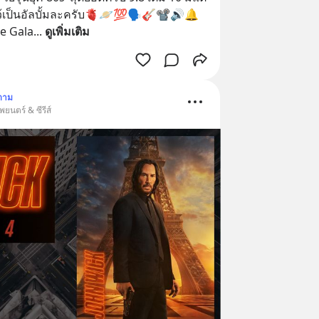
้เป็นอัลบั้มละครับ🫀🪐💯🗣️🎸📽️🔊🔔
e Gala
... 
ดูเพิ่มเติม
ตาม
ยนตร์ & ซีรีส์