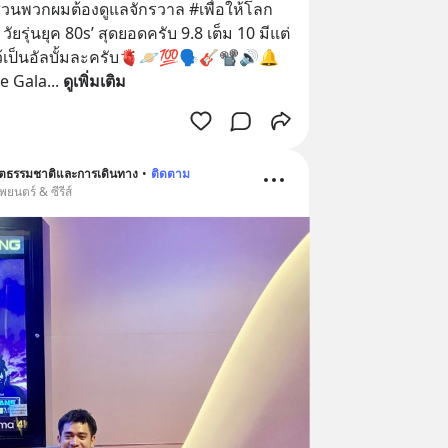
ส่วนพวกผมต้องดูแลจักรวาล #เพื่อให้โลก
ยรุ่นยุค 80s’ สุดยอดครับ 9.8 เต็ม 10 มีแต่
้เป็นอัลบั้มละครับ🫀🪐💯🗣️🎸📽️🔊🔔
e Gala
... 
ดูเพิ่มเติม
ิตธรรมชาติและการเดินทาง
•
ติดตาม
ยนตร์ & ซีรีส์