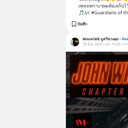
เพลงเพราะๆผมต้องเก็บไว
🎵🎶 #Guardians of th
บันทึก
MovieTalk มูฟวี่ชวนคุย
•
ติด
25 มี.ค. 2023 เวลา 13:25 • ภาพ