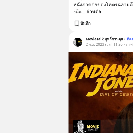
หนังภาคต่อของโคตรฉลามดึกดำบ
งดีแ
... 
อ่านต่อ
บันทึก
MovieTalk มูฟวี่ชวนคุย
•
ติด
2 ก.ค. 2023 เวลา 11:30 • ภาพยน