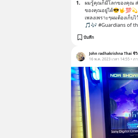
1.
ผมรู้คุณก็มีโลกของคุณ 
ของคุณอยู่ได้😎🤟💯💫 วั
เพลงเพราะๆผมต้องเก็บไว
🎵🎶 #Guardians of th
บันทึก
John radhakrishna Thai ชีว
16 พ.ค. 2023 เวลา 14:55 • ภาพ