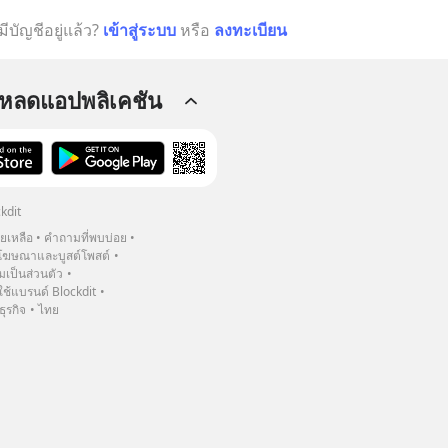
มีบัญชีอยู่แล้ว?
เข้าสู่ระบบ
หรือ
ลงทะเบียน
โหลดแอปพลิเคชัน
kdit
วยเหลือ
คำถามที่พบบ่อย
ฆษณาและบูสต์โพสต์
เป็นส่วนตัว
้แบรนด์ Blockdit
ธุรกิจ
ไทย