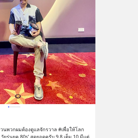
ส่วนพวกผมต้องดูแลจักรวาล #เพื่อให้โลก
ยรุ่นยุค 80s’ สุดยอดครับ 9.8 เต็ม 10 มีแต่