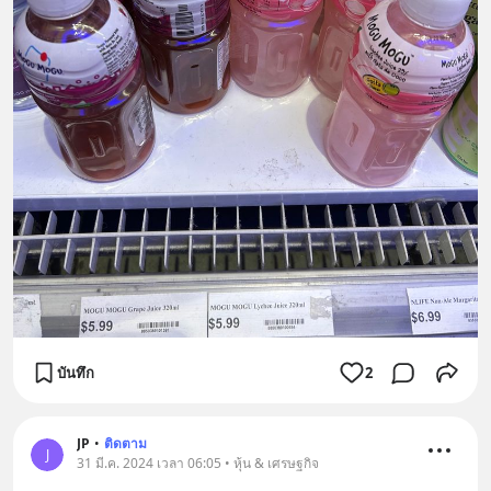
บันทึก
2
JP
•
ติดตาม
J
31 มี.ค. 2024 เวลา 06:05 • หุ้น & เศรษฐกิจ