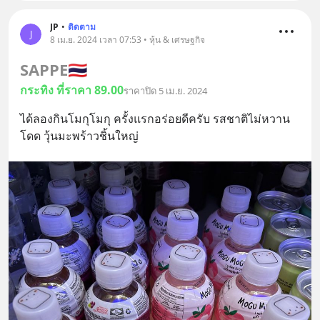
JP
•
ติดตาม
J
8 เม.ย. 2024 เวลา 07:53 • หุ้น & เศรษฐกิจ
SAPPE
🇹🇭
กระทิง ที่ราคา 89.00
ราคาปิด 5 เม.ย. 2024
ได้ลองกินโมกุโมกุ ครั้งแรกอร่อยดีครับ รสชาติไม่หวาน
โดด วุ้นมะพร้าวชิ้นใหญ่