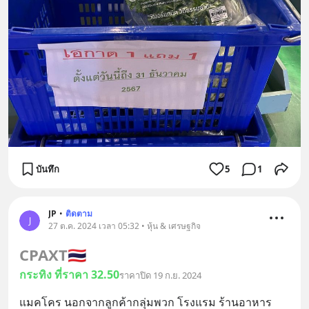
บันทึก
5
1
JP
•
ติดตาม
J
27 ต.ค. 2024 เวลา 05:32 • หุ้น & เศรษฐกิจ
CPAXT
🇹🇭
กระทิง ที่ราคา 32.50
ราคาปิด 19 ก.ย. 2024
แมคโคร นอกจากลูกค้ากลุ่มพวก โรงแรม ร้านอาหาร 