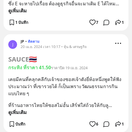
ซึ่ง E จะหายไปเรื่อย ต้องดูธุรกิจอื่นจะมาเติม E ได้ไหม
... 
ดูเพิ่มเติม
1 บันทึก
7
1
JP
•
ติดตาม
J
20 เม.ย. 2024 เวลา 10:17 • หุ้น & เศรษฐกิจ
SAUCE
🇹🇭
กระทิง ที่ราคา 41.50
ราคาปิด 19 เม.ย. 2024
เคยมีคนที่คลุกคลีกับเจ้าของซอสเจ้าดังยี่ห้อหนึ่งพูดให้ฟัง
ประมาณว่า ที่เขารวยได้ ก็เป็นเพราะวัฒนธรรมการกิน
แบบไทย ๆ
ที่ร้านอาหารไทยให้ซอสไม่อั้น เสิร์ฟใส่ถ้วยให้กับลู
... 
ดูเพิ่มเติม
บันทึก
6
1