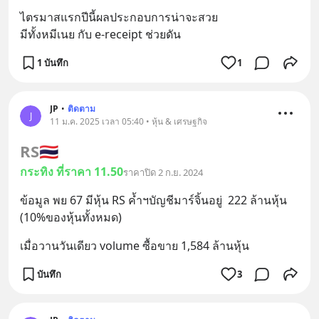
ไตรมาสแรกปีนี้ผลประกอบการน่าจะสวย 
มีทั้งหมีเนย กับ e-receipt ช่วยดัน
1 บันทึก
1
JP
•
ติดตาม
J
11 ม.ค. 2025 เวลา 05:40 • หุ้น & เศรษฐกิจ
RS
🇹🇭
กระทิง ที่ราคา 11.50
ราคาปิด 2 ก.ย. 2024
ข้อมูล พย 67 มีหุ้น RS ค้ำฯบัญชีมาร์จิ้นอยู่  222 ล้านหุ้น 
(10%ของหุ้นทั้งหมด)
เมื่อวานวันเดียว volume ซื้อขาย 1,584 ล้านหุ้น
บันทึก
3