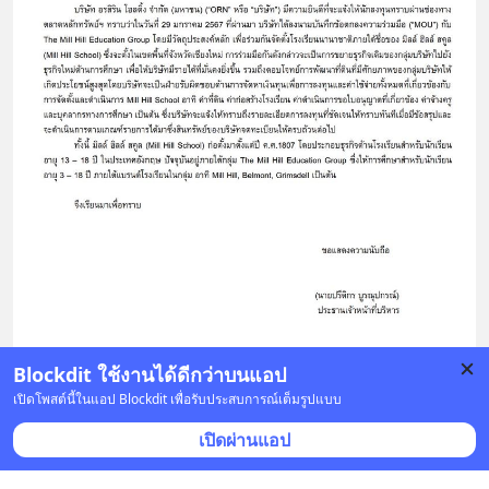
Blockdit ใช้งานได้ดีกว่าบนแอป
บันทึก
2
1
เปิดโพสต์นี้ในแอป Blockdit เพื่อรับประสบการณ์เต็มรูปแบบ
เปิดผ่านแอป
JP
•
ติดตาม
J
5 ก.พ. 2024 เวลา 05:23 • หุ้น & เศรษฐกิจ