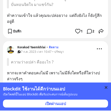
บั่นทอนจิตใจ มาแชร์กัน?
ทำความเข้าใจ แล้วคุณจะปล่อยวาง  แต่ถึงยังไง ก็ยังรู้สึก
อยู่ดี
บันทึก
1
2
Korakod Yaemkhlai
•
ติดตาม
7 ก.ค. 2023 เวลา 10:47 • ปรัชญา
ความว่างเปล่า คืออะไร ?
หากจะหาคำตอบคงไม่มี เพราะไม่มีสิ่งใดหรือที่ใดว่างป
ล่าวจริงๆ
Blockdit ใช้งานได้ดีกว่าบนแอป
บันทึก
2
เปิดโพสต์นี้ในแอป Blockdit เพื่อรับประสบการณ์เต็มรูปแบบ
เปิดผ่านแอป
Korakod Yaemkhlai
•
ติดตาม
7 ก.ค. 2023 เวลา 10:43