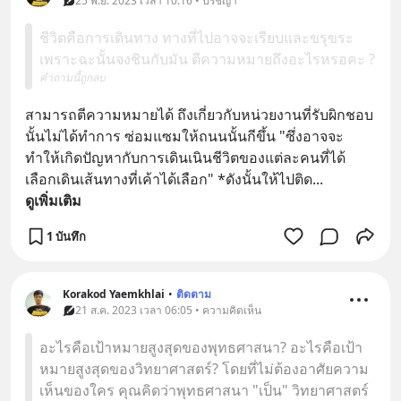
25 พ.ย. 2023 เวลา 10:16 • ปรัชญา
ชีวิตคือการเดินทาง ทางที่ไปอาจจะเรียบและขรุขระ
เพราะฉะนั้นจงชินกับมัน ตีความหมายถึงอะไรหรอคะ ?
คำถามนี้ถูกลบ
สามารถตีความหมายได้ ถึงเกี่ยวกับหน่วยงานที่รับผิกชอบ
นั้นไม่ได้ทำการ ซ่อมแซมให้ถนนนั้นกีขึ้น "ซึ่งอาจจะ
ทำให้เกิดปัญหากับการเดินเนินชีวิตของแต่ละคนที่ได้
เลือกเดินเส้นทางที่เค้าได้เลือก" *ดังนั้นให้ไปติด
... 
ดูเพิ่มเติม
1 บันทึก
Korakod Yaemkhlai
•
ติดตาม
21 ส.ค. 2023 เวลา 06:05 • ความคิดเห็น
อะไรคือเป้าหมายสูงสุดของพุทธศาสนา? อะไรคือเป้า
หมายสูงสุดของวิทยาศาสตร์? โดยที่ไม่ต้องอาศัยความ
เห็นของใคร คุณคิดว่าพุทธศาสนา "เป็น" วิทยาศาสตร์