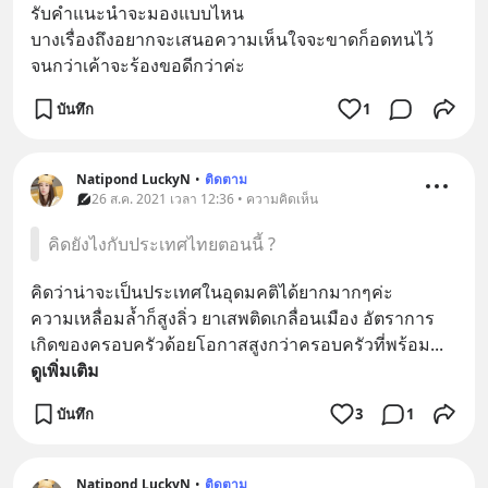
รับคำแนะนำจะมองแบบไหน
บางเรื่องถึงอยากจะเสนอความเห็นใจจะขาดก็อดทนไว้
จนกว่าเค้าจะร้องขอดีกว่าค่ะ
บันทึก
1
Natipond LuckyN
•
ติดตาม
26 ส.ค. 2021 เวลา 12:36 • ความคิดเห็น
คิดยังไงกับประเทศไทยตอนนี้ ?
คิดว่าน่าจะเป็นประเทศในอุดมคติได้ยากมากๆค่ะ 
ความเหลื่อมล้ำก็สูงลิ่ว ยาเสพติดเกลื่อนเมือง อัตราการ
เกิดของครอบครัวด้อยโอกาสสูงกว่าครอบครัวที่พร้อม
... 
ดูเพิ่มเติม
บันทึก
3
1
Natipond LuckyN
•
ติดตาม