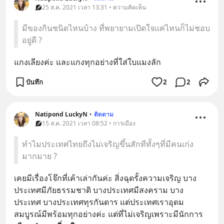
25 ส.ค. 2021 เวลา 13:31 • ความคิดเห็น
มีของกินชนิดไหนบ้าง ที่พยายามเปิดใจเเค่ไหนก็ไม่ชอบ
อยู่ดี ?
แกงเลียงค่ะ และแกงทุกอย่างที่ใส่ใบแมงลัก
บันทึก
2
2
Natipond LuckyN
•
ติดตาม
15 ส.ค. 2021 เวลา 08:52 • การเมือง
ทำไมประเทศไทยถึงไม่เจริญขึ้นสักทีทั้งๆที่มีคนเก่ง
มากมาย ?
เคยมีเรื่องโจ๊กที่เค้าเล่ากันค่ะ สิ่งฉุดรั้งความเจริญ บาง
ประเทศมีภัยธรรมชาติ บางประเทศมีสงคราม บาง
ประเทศ บางประเทศทุรกันดาร แต่ประเทศเราอุดม
สมบูรณ์มีพร้อมทุกอย่างค่ะ แต่ที่ไม่เจริญเพราะมีนักการ