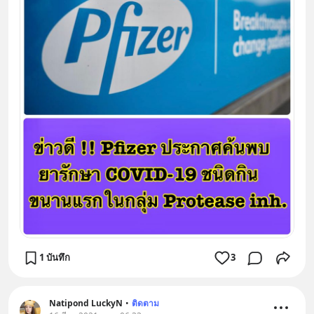
1 บันทึก
3
Natipond LuckyN
•
ติดตาม