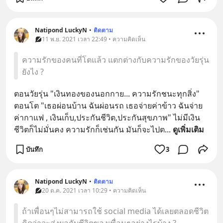
Natipond LuckyN
•
ติดตาม
11 พ.ย. 2021 เวลา 22:49 • ความคิดเห็น
ความรักของคนที่โตแล้ว แตกต่างกับความรักของวัยรุ่น
ยังไง ?
ตอนวัยรุ่น "เงินทองของนอกกาย... ความรักชนะทุกสิ่ง"
ตอนโต "เธอผ่อนบ้าน ฉันผ่อนรถ เธอจ่ายค่าข้าว ฉันจ่าย
ค่ากาแฟ , เงินเก็บ,ประกันชีวิต,ประกันสุขภาพ" ไม่มีเงิน 
ชีวิตก็ไม่มั่นคง ความรักก็เช่นกัน มันก็จะไปต
... 
ดูเพิ่มเติม
บันทึก
3
Natipond LuckyN
•
ติดตาม
20 ต.ค. 2021 เวลา 10:29 • ความคิดเห็น
ถ้าเพื่อนๆไม่สามารถใช้ social media ได้เลยตลอดชีวิต