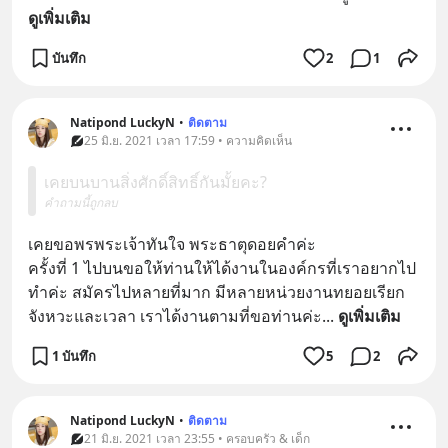
ดูเพิ่มเติม
บันทึก
2
1
Natipond LuckyN
•
ติดตาม
25 มิ.ย. 2021 เวลา 17:59 • ความคิดเห็น
เคยบนบานสิ่งศักดิ์สิทธิ์กันมั้ยคะ?
คำถามนี้ถูกลบ
เคยขอพรพระเจ้าทันใจ พระธาตุดอยคำค่ะ 
ครั้งที่ 1 ไปบนขอให้ท่านให้ได้งานในองค์กรที่เราอยากไป
ทำค่ะ สมัครไปหลายที่มาก มีหลายหน่วยงานทยอยเรียก 
จังหวะและเวลา เราได้งานตามที่ขอท่านค่ะ
... 
ดูเพิ่มเติม
1 บันทึก
5
2
Natipond LuckyN
•
ติดตาม
21 มิ.ย. 2021 เวลา 23:55 • ครอบครัว & เด็ก