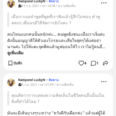
Natipond LuckyN
•
ติดตาม
15 ก.ย. 2021 เวลา 14:36 • ความคิดเห็น
เมื่อเราเจอคำพูดที่พูดที่เราฟังแล้วรู้สึกไม่ชอบ คำพู
ดลบๆ เพื่อนๆมีวิธีจัดการยังไงคะ ?
คนไหนแบกคนนั้นหนักค่ะ... คนพูดยิ่งชนะเมื่อเราเจ็บค่ะ 
ดังนั้นอณุญาติให้ตัวเองโกรธและเสียใจสุดๆได้แต่อย่า
นานค่ะ ไปให้แตะจุดพีคแล้วมูฟออนให้ไว เราไม่รู้คนอื
... 
ดูเพิ่มเติม
บันทึก
4
1
Natipond LuckyN
•
ติดตาม
5 ก.ย. 2021 เวลา 01:09 • ความคิดเห็น
คุณคิดว่าการแสดงความคิดเห็นในชีวิตคนอื่นนั้นเป็น
สิ่งที่ทำได้ไหม ?
มันจะมีเส้นบางๆระหว่าง "หวังดีกับเผือกค่ะ" แล้วแต่ผู้ได้