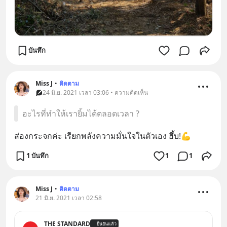
บันทึก
Miss J
•
ติดตาม
24 มิ.ย. 2021 เวลา 03:06 • ความคิดเห็น
อะไรที่ทำให้เรายิ้มได้ตลอดเวลา ?
ส่องกระจกค่ะ เรียกพลังความมั่นใจในตัวเอง ฮึ้บ!💪
1 บันทึก
1
1
Miss J
•
ติดตาม
21 มิ.ย. 2021 เวลา 02:58
THE STANDARD
ยืนยันแล้ว