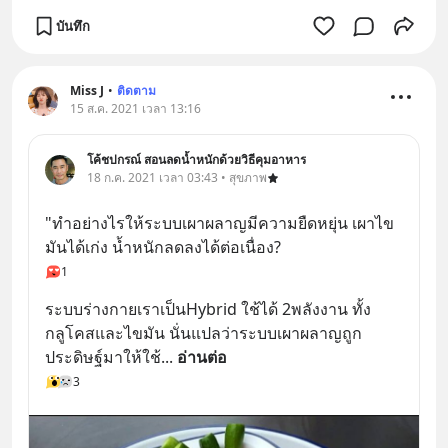
บันทึก
Miss J
•
ติดตาม
15 ส.ค. 2021 เวลา 13:16
โค้ชปกรณ์ สอนลดน้ำหนักด้วยวิธีคุมอาหาร
18 ก.ค. 2021 เวลา 03:43 • สุขภาพ
"ทำอย่างไรให้ระบบเผาผลาญมีความยืดหยุ่น เผาไข
มันได้เก่ง น้ำหนักลดลงได้ต่อเนื่อง?
1
ระบบร่างกายเราเป็นHybrid ใช้ได้ 2พลังงาน ทั้ง
กลูโคสและไขมัน นั่นแปลว่าระบบเผาผลาญถูก
ประดิษฐ์มาให้ใช้
... 
อ่านต่อ
3