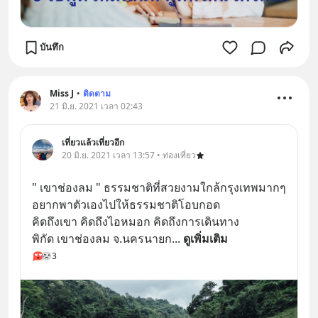
บันทึก
Miss J
•
ติดตาม
21 มิ.ย. 2021 เวลา 02:43
เที่ยวแล้วเที่ยวอีก
20 มิ.ย. 2021 เวลา 13:57 • ท่องเที่ยว
" เขาช่องลม " ธรรมชาติที่สวยงามใกล้กรุงเทพมากๆ
อยากพาตัวเองไปให้ธรรมชาติโอบกอด
คิดถึงเขา คิดถึงไอหมอก คิดถึงการเดินทาง
พิกัด เขาช่องลม จ.นครนายก
... 
ดูเพิ่มเติม
3