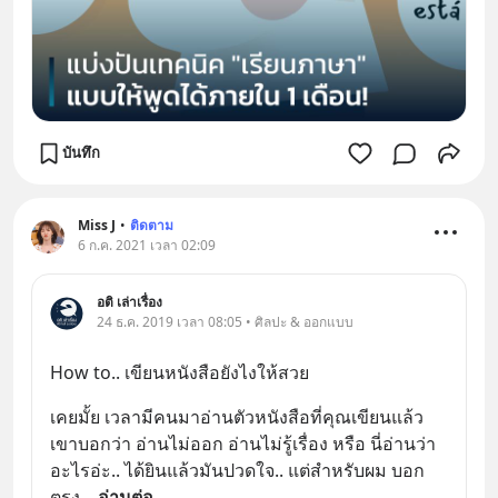
บันทึก
Miss J
•
ติดตาม
6 ก.ค. 2021 เวลา 02:09
อติ เล่าเรื่อง
24 ธ.ค. 2019 เวลา 08:05 • ศิลปะ & ออกแบบ
How to.. เขียนหนังสือยังไงให้สวย
เคยมั้ย เวลามีคนมาอ่านตัวหนังสือที่คุณเขียนแล้ว
เขาบอกว่า อ่านไม่ออก อ่านไม่รู้เรื่อง หรือ นี่อ่านว่า
อะไรอ่ะ.. ได้ยินแล้วมันปวดใจ.. แต่สำหรับผม บอก
ตรง
... 
อ่านต่อ