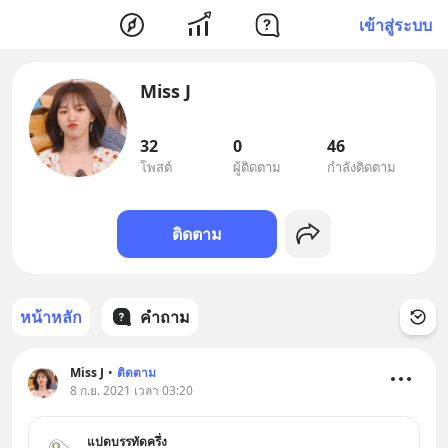
เข้าสู่ระบบ
Miss J
32
0
46
โพสต์
ผู้ติดตาม
กำลังติดตาม
ติดตาม
หน้าหลัก
คำถาม
Miss J
•
ติดตาม
8 ก.ย. 2021 เวลา 03:20
แปดบรรทัดครึ่ง