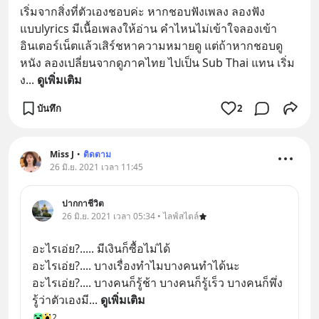
เริ่มจากสิ่งที่ตัวเองชอบค่ะ หากชอบฟังเพลง ลองฟัง
แบบlyrics มีเนื้อเพลงให้อ่าน คำไหนไม่เข้าใจลองเข้า
อินเตอร์เน็ตแล้วเสิร์ชหาความหมายดู แต่ถ้าหากชอบดู
หนัง ลองเปลี่ยนจากดูภาคไทย ไปเป็น Sub Thai แทน เริ่ม
ง
... 
ดูเพิ่มเติม
บันทึก
2
Miss J
•
ติดตาม
26 มิ.ย. 2021 เวลา 11:45
ปากกาชีวิต
26 มิ.ย. 2021 เวลา 05:34 • ไลฟ์สไตล์
อะไรเอ่ย?..... มีเงินก็ซื้อไม่ได้
อะไรเอ่ย?.... บางเรื่องทำไมบางคนทำได้นะ
อะไรเอ่ย?.... บางคนก็รู้ช้า​ ​บางคนก็รู้เร็ว​ บางคนก็พึ่ง
รู้ว่าตัวเองมี
... 
ดูเพิ่มเติม
2