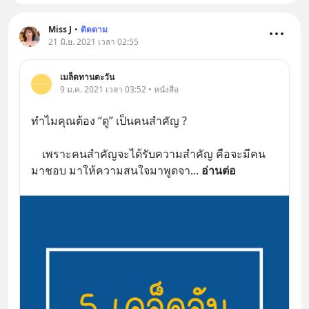
Miss J
•
ติดตาม
21 มิ.ย. 2021 เวลา 02:55
เมล็ดทานตะวัน
9 ม.ค. 2021 เวลา 03:52 • หนังสือ
ทําไมคุณต้อง “ดู” เป็นคนสําคัญ ? 
    เพราะคนสําคัญจะได้รับความสําคัญ คือจะมีคน
มาชอบ มาให้ความสนใจมาพูดจา
... 
อ่านต่อ