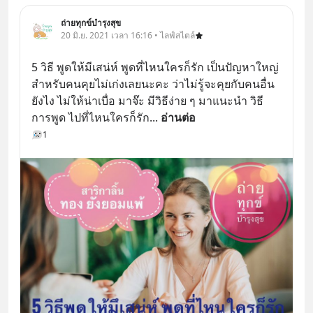
ถ่ายทุกข์บำรุงสุข
20 มิ.ย. 2021 เวลา 16:16 • ไลฟ์สไตล์
5 วิธี พูดให้มีเสน่ห์ พูดที่ไหนใครก็รัก เป็นปัญหาใหญ่
สำหรับคนคุยไม่เก่งเลยนะคะ ว่าไม่รู้จะคุยกับคนอื่น
ยังไง ไม่ให้น่าเบื่อ มาจ๊ะ มีวิธีง่าย ๆ มาแนะนำ วิธี
การพูด ไปที่ไหนใครก็รัก
... 
อ่านต่อ
1