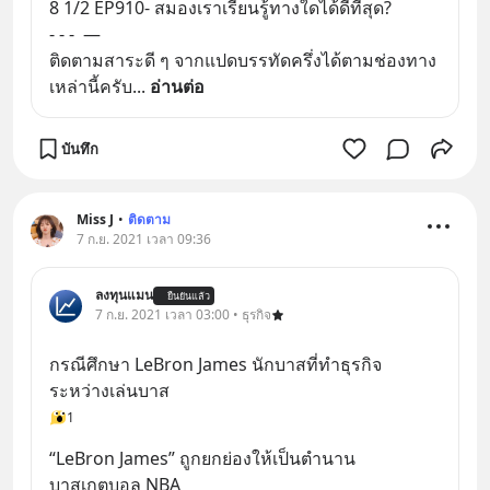
8 1/2 EP910- สมองเราเรียนรู้ทางใดได้ดีที่สุด?
- - -  —
ติดตามสาระดี ๆ จากแปดบรรทัดครึ่งได้ตามช่องทาง
เหล่านี้ครับ
... 
อ่านต่อ
บันทึก
Miss J
•
ติดตาม
7 ก.ย. 2021 เวลา 09:36
ลงทุนแมน
ยืนยันแล้ว
7 ก.ย. 2021 เวลา 03:00 • ธุรกิจ
กรณีศึกษา LeBron James นักบาสที่ทำธุรกิจ 
ระหว่างเล่นบาส
1
“LeBron James” ถูกยกย่องให้เป็นตำนาน
บาสเกตบอล NBA 