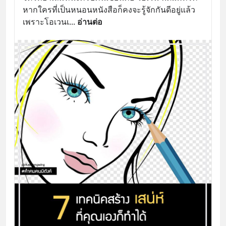
หากใครที่เป็นหนอนหนังสือก็คงจะรู้จักกันดีอยู่แล้ว 
เพราะโอเวนเ
... 
อ่านต่อ