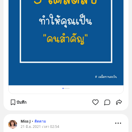
บันทึก
Miss J
•
ติดตาม
21 มิ.ย. 2021 เวลา 02:54