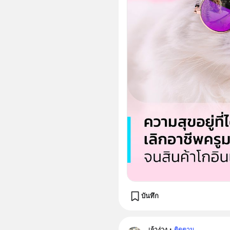
บันทึก
เจ้าง่วง
•
ติดตาม