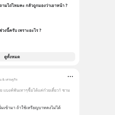
ถามไถ่ไหมคะ กลัวถูกมองว่าเอาหน้า ?
วงนี้ครับ เพราะอะไร ?
ดูทั้งหมด
ุ้น & เศรษฐกิจ
ย แบงค์พันเทาๆซื้อได้แค่ก๋วยเตี๋ยว1 ชาม
ิ่มเข้ามา ถ้าใช้เหรียญบาทคงไม่ได้