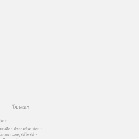
โฆษณา
kdit
วยเหลือ
คำถามที่พบบ่อย
ฆษณาและบูสต์โพสต์