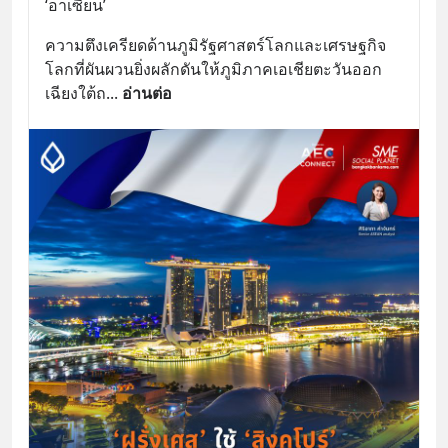
‘อาเซียน’
ความตึงเครียดด้านภูมิรัฐศาสตร์โลกและเศรษฐกิจ
โลกที่ผันผวนยิ่งผลักดันให้ภูมิภาคเอเชียตะวันออก
เฉียงใต้ถ
... 
อ่านต่อ