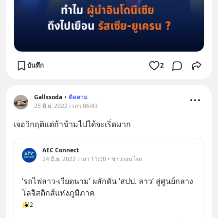
บันทึก
2
Gallssoda
•
ติดตาม
25 มิ.ย. 2022 เวลา 06:43
เจอวิกฤติแต่ถ้าข้ามไปได้จะเริ่ดมาก
AEC Connect
24 มิ.ย. 2022 เวลา 11:00 • ข่าวรอบโลก
‘รถไฟลาว-เวียดนาม’ ผลักดัน ‘สปป. ลาว’ สู่ศูนย์กลาง
โลจิสติกส์แห่งภูมิภาค
2