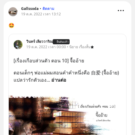
Gallssoda
•
ติดตาม
19 ต.ค. 2022 เวลา 13:12
🤩
วินทร์ เลียววาริณ
ยืนยันแล้ว
19 ต.ค. 2022 เวลา 00:00 • นิยาย เรื่องสั้น
[เรื่องเกือบส่วนตัว ตอน 10] จื้ออ้าย
ตอนเด็กๆ พ่อแม่ผมสอนคำคำหนึ่งคือ 自爱 (จื้ออ้าย) 
แปลว่ารักตัวเอง
... 
อ่านต่อ