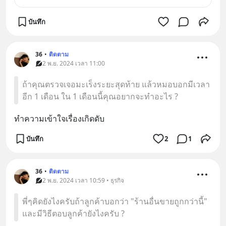
บันทึก
36
•
ติดตาม
2 พ.ย. 2024 เวลา 11:00
ถ้าคุณตรวจเจอมะเร็งระยะสุดท้าย แล้วหมอบอกมีเวลา
อีก 1 เดือน ใน 1 เดือนนี้คุณอยากจะทำอะไร ?
ทำความเข้าใจเรื่องเกิดดับ
บันทึก
2
1
36
•
ติดตาม
2 พ.ย. 2024 เวลา 10:59 • ธุรกิจ
พี่ๆคิดยังไงครับถ้าลูกค้าบอกว่า "ร้านอื่นขายถูกกว่านี้"
และมีวิธีตอบลูกค้ายังไงครับ ?