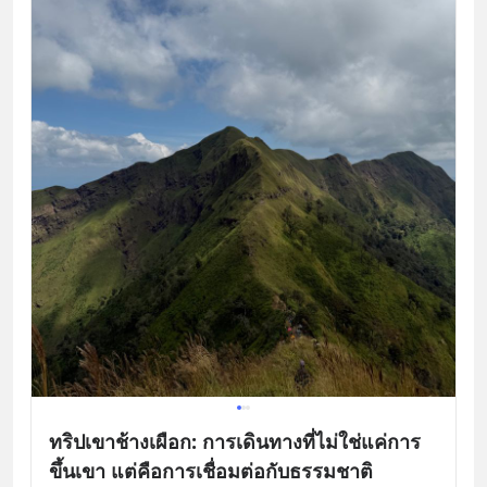
ทริปเขาช้างเผือก: การเดินทางที่ไม่ใช่แค่การ
ขึ้นเขา แต่คือการเชื่อมต่อกับธรรมชาติ