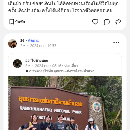
เดินป่า ครับ ค่อยๆเดินไป ได้คิดทบทวนเรื่องในชีวิตไปทุก
ครั้ง เดินป่าแต่ละครั้งได้แง้คิดอะไรจากชีวิตตลอดเลย
บันทึก
36
•
ติดตาม
2 พ.ย. 2024 เวลา 10:53
ออกไปข้างนอก
2 พ.ย. 2024 เวลา 08:16 • ท่องเที่ยว
เขาหลวงสุโขทัย อุทยานแห่งชาติรามคำแหง