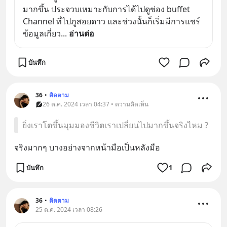
มากขึ้น ประจวบเหมาะกับการได้ไปดูช่อง buffet 
Channel ที่ไปภูสอยดาว และช่วงนั้นก็เริ่มมีการแชร์
ข้อมูลเกี่ยว
... 
อ่านต่อ
บันทึก
36
•
ติดตาม
26 ต.ค. 2024 เวลา 04:37 • ความคิดเห็น
ยิ่งเราโตขึ้นมุมมองชีวิตเราเปลี่ยนไปมากขึ้นจริงไหม ?
จริงมากๆ บางอย่างจากหน้ามือเป็นหลังมือ
บันทึก
1
36
•
ติดตาม
25 ต.ค. 2024 เวลา 08:26