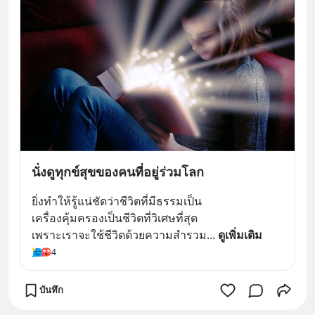
นั่งดูทุกข์สุขของคนที่อยู่ร่วมโลก
ยิ่งทำให้รู้แน่ชัดว่าชีวิตที่มีธรรมเป็น
เครื่องคุ้มครองเป็นชีวิตที่วิเศษที่สุด
เพราะเราจะใช้ชีวิตด้วยความสำรวม
... 
ดูเพิ่มเติม
4
บันทึก