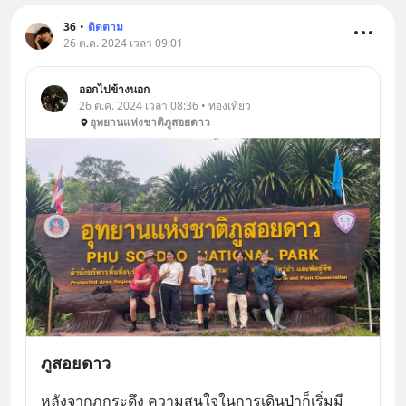
36
•
ติดตาม
26 ต.ค. 2024 เวลา 09:01
ออกไปข้างนอก
26 ต.ค. 2024 เวลา 08:36 • ท่องเที่ยว
อุทยานแห่งชาติภูสอยดาว
ภูสอยดาว
หลังจากภูกระดึง ความสนใจในการเดินป่าก็เริ่มมี