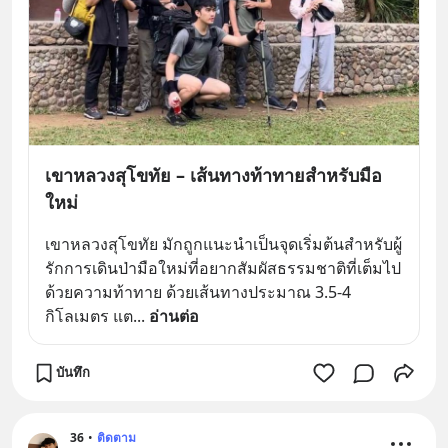
เขาหลวงสุโขทัย – เส้นทางท้าทายสำหรับมือ
ใหม่
เขาหลวงสุโขทัย มักถูกแนะนำเป็นจุดเริ่มต้นสำหรับผู้
รักการเดินป่ามือใหม่ที่อยากสัมผัสธรรมชาติที่เต็มไป
ด้วยความท้าทาย ด้วยเส้นทางประมาณ 3.5-4 
กิโลเมตร แต
... 
อ่านต่อ
บันทึก
36
•
ติดตาม