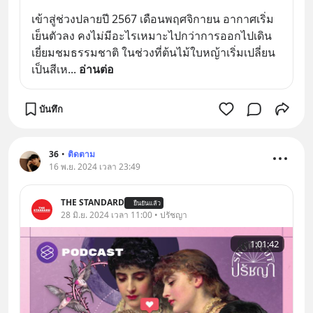
เข้าสู่ช่วงปลายปี 2567 เดือนพฤศจิกายน อากาศเริ่ม
เย็นตัวลง คงไม่มีอะไรเหมาะไปกว่าการออกไปเดิน
เยี่ยมชมธรรมชาติ ในช่วงที่ต้นไม้ใบหญ้าเริ่มเปลี่ยน
เป็นสีเห
... 
อ่านต่อ
บันทึก
36
•
ติดตาม
16 พ.ย. 2024 เวลา 23:49
THE STANDARD
ยืนยันแล้ว
28 มิ.ย. 2024 เวลา 11:00 • ปรัชญา
1:01:42