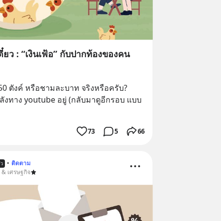
๋ยว : “เงินเฟ้อ” กับปากท้องของคน
 50 ตังค์ หรือชามละบาท จริงหรือครับ?
หลังทาง youtube อยู่ (กลับมาดูอีกรอบ แบบ
73
5
66
•
ติดตาม
้ว
น & เศรษฐกิจ