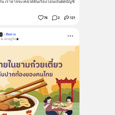
น เราอาจจะเคยได้ยินเรื่องโอนเงินผิดบัญชี 
76
2
121
•
ติดตาม
้ว
น & เศรษฐกิจ