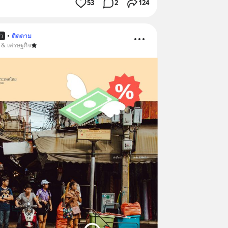
53
2
124
•
ติดตาม
้ว
น & เศรษฐกิจ