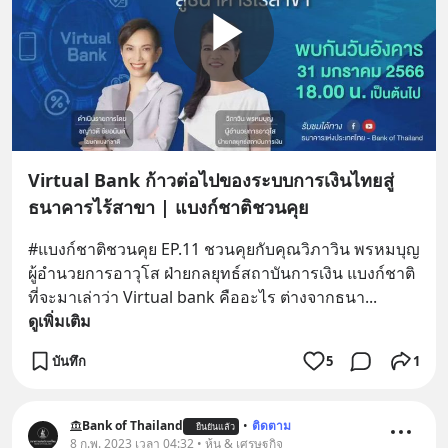
Virtual Bank ก้าวต่อไปของระบบการเงินไทยสู่
ธนาคารไร้สาขา | แบงก์ชาติชวนคุย
#แบงก์ชาติชวนคุย EP.11 ชวนคุยกับคุณวิภาวิน พรหมบุญ 
ผู้อำนวยการอาวุโส ฝ่ายกลยุทธ์สถาบันการเงิน แบงก์ชาติ 
ที่จะมาเล่าว่า Virtual bank คืออะไร ต่างจากธนา
... 
ดูเพิ่มเติม
บันทึก
5
1
Bank of Thailand
•
ติดตาม
ยืนยันแล้ว
8 ก.พ. 2023 เวลา 04:32 • หุ้น & เศรษฐกิจ