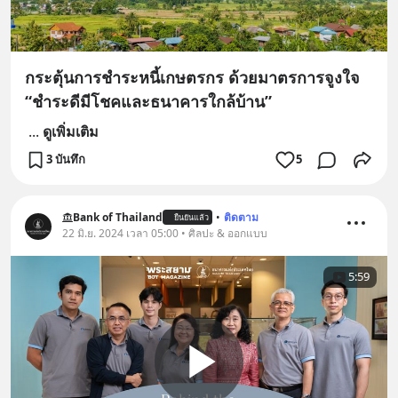
กระตุ้นการชำระหนี้เกษตรกร ด้วยมาตรการจูงใจ
“ชำระดีมีโชคและธนาคารใกล้บ้าน”
...
ดูเพิ่มเติม
3 บันทึก
5
Bank of Thailand
•
ติดตาม
ยืนยันแล้ว
22 มิ.ย. 2024 เวลา 05:00 • ศิลปะ & ออกแบบ
5:59