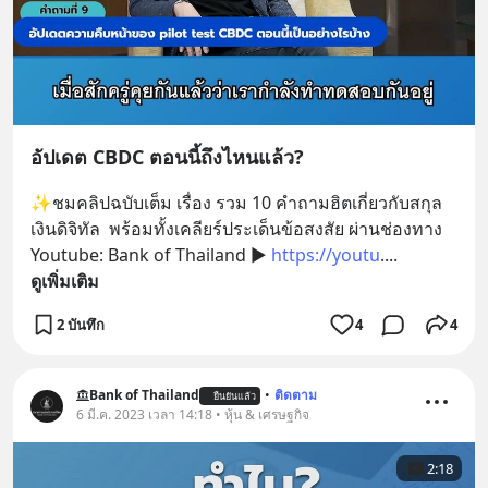
อัปเดต CBDC ตอนนี้ถึงไหนแล้ว?
✨ชมคลิปฉบับเต็ม เรื่อง รวม 10 คำถามฮิตเกี่ยวกับสกุล
เงินดิจิทัล  พร้อมทั้งเคลียร์ประเด็นข้อสงสัย ผ่านช่องทาง 
Youtube: Bank of Thailand ▶ 
https://youtu
.
... 
ดูเพิ่มเติม
2 บันทึก
4
4
Bank of Thailand
•
ติดตาม
ยืนยันแล้ว
6 มี.ค. 2023 เวลา 14:18 • หุ้น & เศรษฐกิจ
2:18