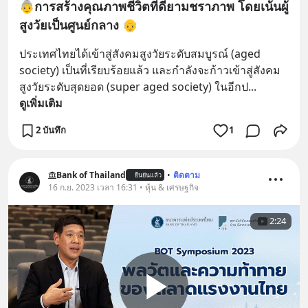
👵การสร้างคุณภาพชีวิตที่ดียามชราภาพ โดยเน้นผู้
สูงวัยเป็นศูนย์กลาง 👴
ประเทศไทยได้เข้าสู่สังคมสูงวัยระดับสมบูรณ์ (aged 
society) เป็นที่เรียบร้อยแล้ว และกำลังจะก้าวเข้าสู่สังคม
สูงวัยระดับสุดยอด (super aged society) ในอีกป
... 
ดูเพิ่มเติม
2 บันทึก
1
Bank of Thailand
•
ติดตาม
ยืนยันแล้ว
16 ก.ย. 2023 เวลา 16:31 • หุ้น & เศรษฐกิจ
2:24