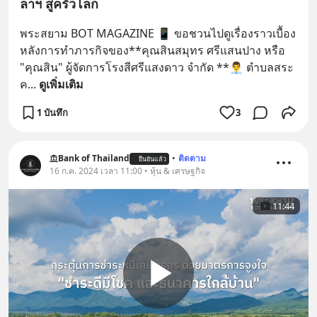
ลาฯ สู่ครัวโลก
พระสยาม BOT MAGAZINE 📱 ขอชวนไปดูเรื่องราวเบื้อง
หลังการทำภารกิจของ**คุณสินสมุทร ศรีแสนปาง หรือ 
"คุณสิน" ผู้จัดการโรงสีศรีแสงดาว จำกัด **👨‍💼 ตำบลสระ
ค
... 
ดูเพิ่มเติม
1 บันทึก
3
Bank of Thailand
•
ติดตาม
ยืนยันแล้ว
16 ก.ค. 2024 เวลา 11:00 • หุ้น & เศรษฐกิจ
11:44