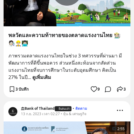
พลวัตและความท้าทายของตลาดแรงงานไทย 🧑🏻‍🌾
🧑🏻‍🔬👷🏻‍♂️👨🏻‍💻
ภาพรวมตลาดแรงงานไทยในช่วง 3 ทศวรรษที่ผ่านมา มี
พัฒนาการที่ดีขึ้นพอควร ส่วนหนึ่งสะท้อนจากสัดส่วน
แรงงานไทยที่จบการศึกษาในระดับอุดมศึกษา คิดเป็น 
27% ในปี
... 
ดูเพิ่มเติม
3 บันทึก
9
3
Bank of Thailand
•
ติดตาม
ยืนยันแล้ว
13 ก.ย. 2023 เวลา 02:27 • หุ้น & เศรษฐกิจ
2:55