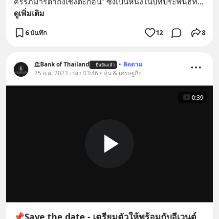
ครรภ์มารดาถึงเชิงตะกอน” ซึ่งเป็นหนึ่งในบทประพันธ์ท
... 
ดูเพิ่มเติม
6 บันทึก
12
8
Bank of Thailand
•
ติดตาม
ยืนยันแล้ว
25 ส.ค. 2023 เวลา 03:46 • หุ้น & เศรษฐกิจ
0:39
📌Save the date - เตรียมตัวให้พร้อมกับอีเวนต์