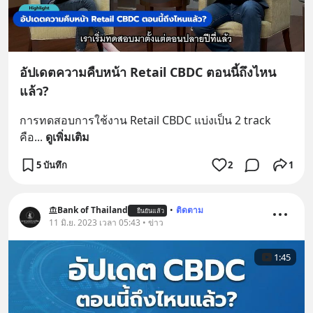
อัปเดตความคืบหน้า Retail CBDC ตอนนี้ถึงไหน
แล้ว?
การทดสอบการใช้งาน Retail CBDC แบ่งเป็น 2 track  
คือ
... 
ดูเพิ่มเติม
5 บันทึก
2
1
Bank of Thailand
•
ติดตาม
ยืนยันแล้ว
11 มิ.ย. 2023 เวลา 05:43 • ข่าว
1:45