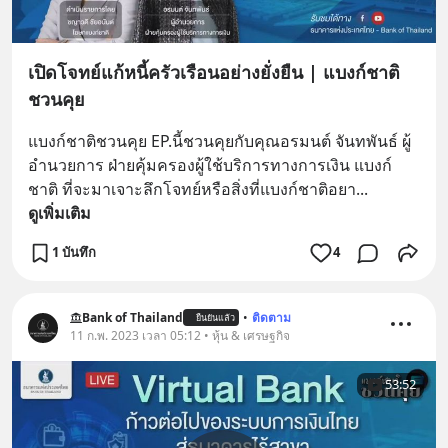
เปิดโจทย์แก้หนี้ครัวเรือนอย่างยั่งยืน | แบงก์ชาติ
ชวนคุย
แบงก์ชาติชวนคุย EP.นี้ชวนคุยกับคุณอรมนต์ จันทพันธ์ ผู้
อำนวยการ ฝ่ายคุ้มครองผู้ใช้บริการทางการเงิน แบงก์
ชาติ ที่จะมาเจาะลึกโจทย์หรือสิ่งที่แบงก์ชาติอยา
... 
ดูเพิ่มเติม
1 บันทึก
4
Bank of Thailand
•
ติดตาม
ยืนยันแล้ว
11 ก.พ. 2023 เวลา 05:12 • หุ้น & เศรษฐกิจ
53:52