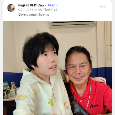
เบญจพร DMS ๕๖๘
•
ติดตาม
5 มิ.ย. เวลา 05:55 • ไลฟ์สไตล์
เทศบาลนครเชียงราย