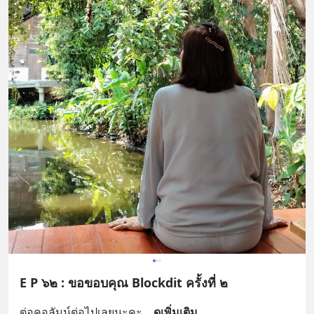
E P ๖๒ : ขอขอบคุณ Blockdit ครั้งที่ ๒
ต่อคอลัมน์ต่อไปเลยนะคะ
... 
ดูเพิ่มเติม