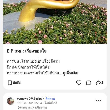
E P ๕๘ : เรื่องของใจ
การชนะใจตนเองเป็นเรื่องดีงาม
ฝึกหัด ขัดเกลาให้เป็นนิสัย
การเอาชนะความเจ็บไข้ได้ป่วย
... 
ดูเพิ่มเติม
บันทึก
2
เบญจพร DMS ๕๖๘
•
ติดตาม
16 มี.ค. เวลา 05:04 • ไลฟ์สไตล์
เทศบาลนครเชียงราย