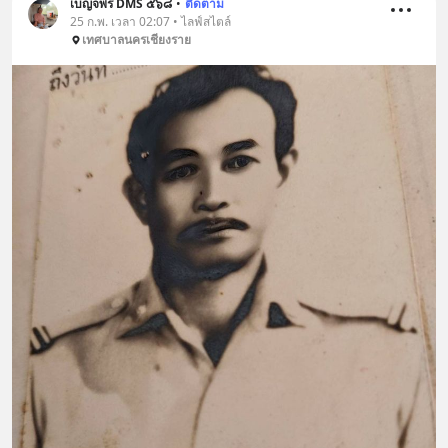
เบญจพร DMS ๕๖๘
•
ติดตาม
25 ก.พ. เวลา 02:07 • ไลฟ์สไตล์
เทศบาลนครเชียงราย