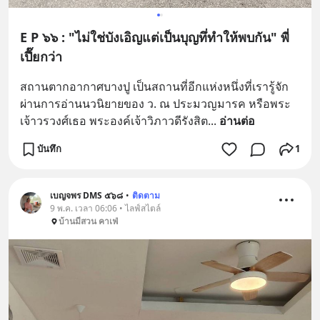
E P ๖๖ : "ไม่ใช่บังเอิญแต่เป็นบุญทึ่ทำให้พบกัน" พี่
เปี๊ยกว่า
สถานตากอากาศบางปู เป็นสถานที่อีกแห่งหนึ่งที่เรารู้จัก
ผ่านการอ่านนวนิยายของ ว. ณ ประมวญมารค หรือพระ
เจ้าวรวงศ์เธอ พระองค์เจ้าวิภาวดีรังสิต
... 
อ่านต่อ
บันทึก
1
เบญจพร DMS ๕๖๘
•
ติดตาม
9 พ.ค. เวลา 06:06 • ไลฟ์สไตล์
บ้านมีสวน คาเฟ่