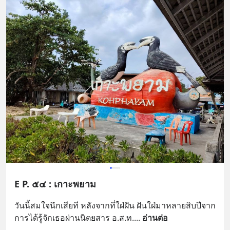
E P. ๕๔ : เกาะพยาม
วันนี้สมใจนึกเสียที หลังจากที่ใฝ่ฝัน ฝันใฝ่มาหลายสิบปีจาก
การได้รู้จักเธอผ่านนิตยสาร อ.ส.ท.
... 
อ่านต่อ