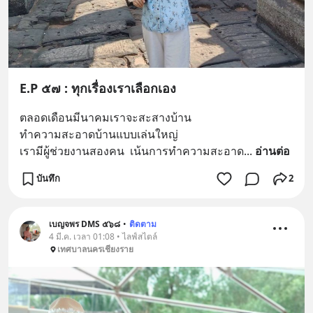
E.P ๕๗ : ทุกเรื่องเราเลือกเอง
ตลอดเดือนมีนาคมเราจะสะสางบ้าน  
ทำความสะอาดบ้านแบบเล่นใหญ่  
เรามีผู้ช่วยงานสองคน  เน้นการทำความสะอาด
... 
อ่านต่อ
บันทึก
2
เบญจพร DMS ๕๖๘
•
ติดตาม
4 มี.ค. เวลา 01:08 • ไลฟ์สไตล์
เทศบาลนครเชียงราย