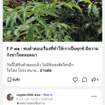
E P ๗๑ : พบคำตอบเรื่องที่ทำให้เราเป็นทุกข์ มีความ
กังขาใจตลอดมา
วันนี้ได้รับคำตอบแล้ว ไม่มีข้อสงสัยใดๆอีก 
ใจโล่ง โปร่ง สบาย
... 
อ่านต่อ
บันทึก
1
เบญจพร DMS ๕๖๘
•
ติดตาม
8 ก.ค. เวลา 02:26 • ไลฟ์สไตล์
เทศบาลนครเชียงราย