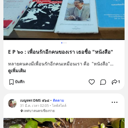
E P ๖๐ : เพื่อนรักอีกคนของเรา เธอชื่อ "หนังสือ"
หลายคนคงมีเพื่อนรักอีกคนเหมือนเรา คือ  "หนังสือ"
... 
ดูเพิ่มเติม
บันทึก
1
เบญจพร DMS ๕๖๘
•
ติดตาม
31 มี.ค. เวลา 02:05 • ไลฟ์สไตล์
เทศบาลนครเชียงราย