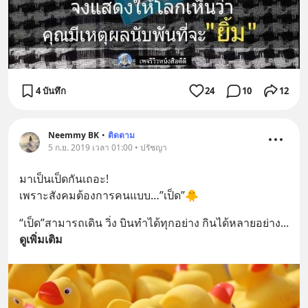
4 บันทึก
24
10
12
Neemmy BK
•
ติดตาม
5 ก.ย. 2019 เวลา 01:00 • ปรัชญา
มาเป็นเป็ดกันเถอะ!
เพราะสังคมต้องการคนแบบ…”เป็ด”🐥
“เป็ด”สามารถเดิน วิ่ง บินทำได้ทุกอย่าง กินได้หลายอย่าง
... 
ดูเพิ่มเติม