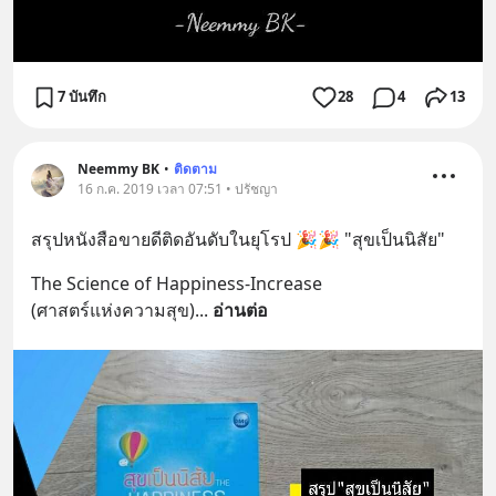
7 บันทึก
28
4
13
Neemmy BK
•
ติดตาม
16 ก.ค. 2019 เวลา 07:51 • ปรัชญา
สรุปหนังสือขายดีติดอันดับในยุโรป 🎉🎉 "สุขเป็นนิสัย"
The Science of Happiness-Increase 
(ศาสตร์แห่งความสุข)
... 
อ่านต่อ