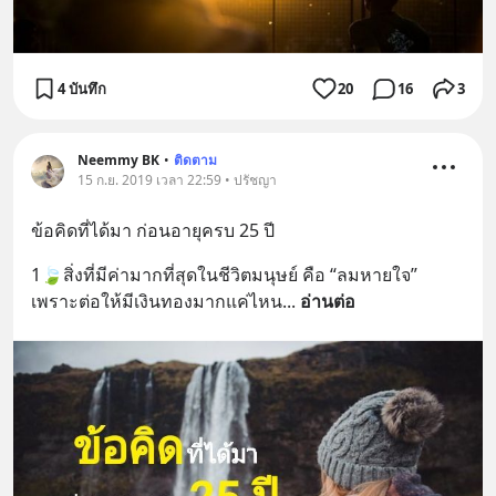
4 บันทึก
20
16
3
Neemmy BK
•
ติดตาม
15 ก.ย. 2019 เวลา 22:59 • ปรัชญา
ข้อคิดที่ได้มา ก่อนอายุครบ 25 ปี
1🍃สิ่งที่มีค่ามากที่สุดในชีวิตมนุษย์ คือ “ลมหายใจ”
เพราะต่อให้มีเงินทองมากแค่ไหน
... 
อ่านต่อ