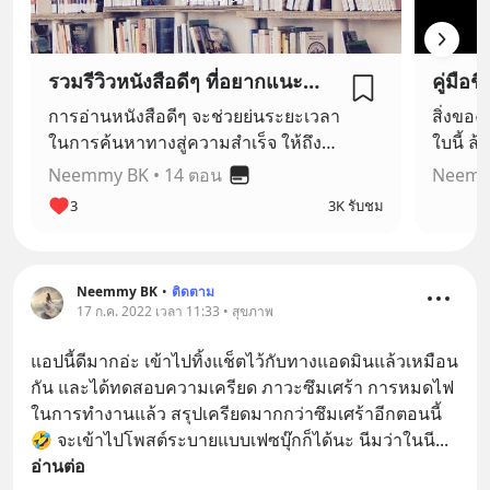
รวมรีวิวหนังสือดีๆ ที่อยากแนะนำให้คุณอ่าน
คู่มือชี
การอ่านหนังสือดีๆ จะช่วยย่นระยะเวลา
สิ่งของ
ในการค้นหาทางสู่ความสำเร็จ ให้ถึง
ใบนี้ ล้วนมีคู่มื
"เป้าหมาย" ได้เร็วมากยิ่งขึ้น เพราะ
...จะไม่
Neemmy BK
•
14 ตอน
Neemm
หนังสือทุกเล่ม ได้รวบรวมประสบการณ์
3
3K รับชม
ของผู้เขียน มาหมดแล้ว เราไม่จำเป็น
ต้องมาลองผิดลองถูกเองทั้งหมด ให้เสีย
เวลาชีวิตเลย แค่เราอ่าน ทำความ
Neemmy BK
•
ติดตาม
เข้าใจ และนำไปลงมือปฏิบัติจริง ชีวิต
17 ก.ค. 2022 เวลา 11:33 • สุขภาพ
เราก็ค่อยๆ เปลี่ยนแปลง ในด้านที่ดีขึ้น
แล้ว หนังสือเล่มเดียวอาจเปลี่ยนชีวิต
แอปนี้ดีมากอ่ะ เข้าไปทิ้งแช็ตไว้กับทางแอดมินแล้วเหมือน
คุณได้เลย อย่างที่คนประสบความ
กัน และได้ทดสอบความเครียด ภาวะซึมเศร้า การหมดไฟ
สำเร็จมากมาย ได้เปลี่ยนชีวิตจนสำเร็จ
ในการทำงานแล้ว สรุปเครียดมากกว่าซึมเศร้าอีกตอนนี้ 
มาแล้วนั้นเอง อยากให้มาอ่านหนังสือ
🤣 จะเข้าไปโพสต์ระบายแบบเฟซบุ๊กก็ได้นะ นีมว่าในนี
... 
กันเยอะๆนะคะ 😄
อ่านต่อ