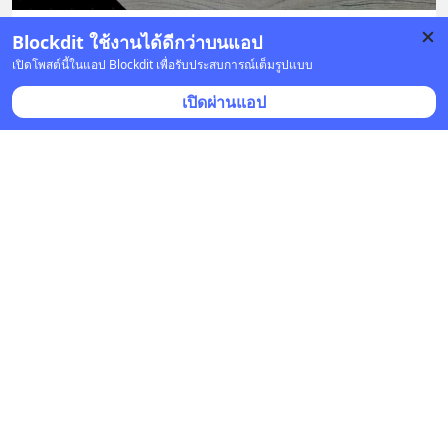
Blockdit ใช้งานได้ดีกว่าบนแอป
4 บันทึก
18
10
6
เปิดโพสต์นี้ในแอป Blockdit เพื่อรับประสบการณ์เต็มรูปแบบ
เปิดผ่านแอป
Neemmy BK
•
ติดตาม
8 ก.ค. 2019 เวลา 10:22 • ปรัชญา
ชีวิตเปลี่ยน เพราะน้ำกรด!
มีผู้หญิงคนหนึ่งต้องพบเจอกับความทุกข์แบบที่เรียกได้ว่า
น้อยคนจะได้เจอ เธอเป็นสาวสวยตอนอายุ ๒๑ ปี เป็นดาว
มหาวิทยาลัย ต่อมาเธอได้รู้จักผู้ชายคนหนึ่งทางอิ
... 
ดูเพิ่มเติม