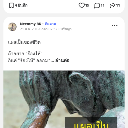
4 บันทึก
19
11
11
Neemmy BK
•
ติดตาม
21 ส.ค. 2019 เวลา 07:52 • ปรัชญา
แผลเป็นของชีวิต
ถ้าอยาก "ร้องไห้"
ก็แค่ "ร้องไห้" ออกมา
... 
อ่านต่อ