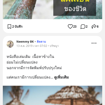
2 บันทึก
23
2
6
Neemmy BK
•
ติดตาม
13 ส.ค. 2019 เวลา 07:02 • ปรัชญา
หนังสือเล่มเดิม  เนื้อหาข้างใน
ย่อมไม่เปลี่ยนแปลง  
นอกจากมีการจัดพิมพ์ปรับปรุงใหม่
แต่คนเรามีการเปลี่ยนแปลง
... 
ดูเพิ่มเติม