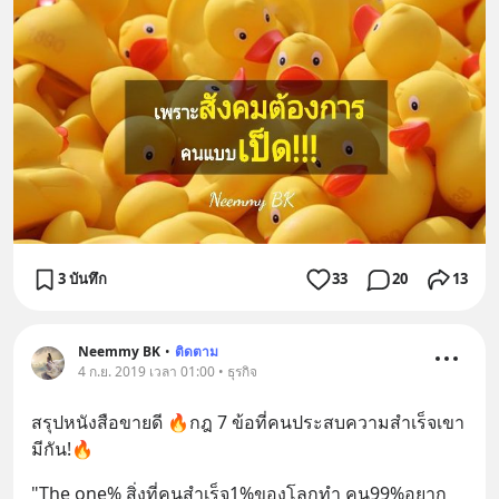
3 บันทึก
33
20
13
Neemmy BK
•
ติดตาม
4 ก.ย. 2019 เวลา 01:00 • ธุรกิจ
สรุปหนังสือขายดี 🔥กฎ 7 ข้อที่คนประสบความสำเร็จเขา
มีกัน!🔥
"The one% สิ่งที่คนสำเร็จ1%ของโลกทำ คน99%อยาก