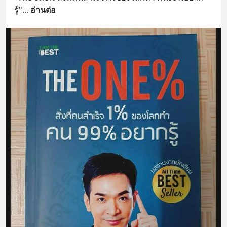
รู้"
... 
อ่านต่อ