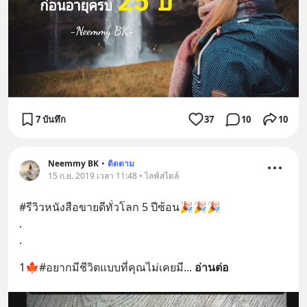
7 บันทึก
37
10
10
Neemmy BK
•
ติดตาม
15 ก.ย. 2019 เวลา 11:48 • ไลฟ์สไตล์
#รีวิวหนังสือขายดีทั่วโลก 5 ปีซ้อน🎉🎉🎉
.
.
1🍁#อยากมีชีวิตแบบที่คุณไม่เคยมี
... 
อ่านต่อ