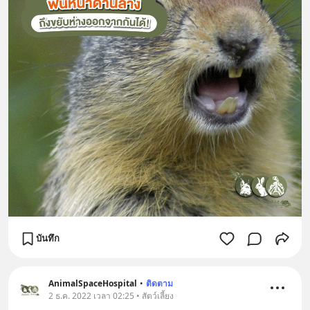
บันทึก
AnimalSpaceHospital
•
ติดตาม
2 ธ.ค. 2022 เวลา 02:25 • สัตว์เลี้ยง