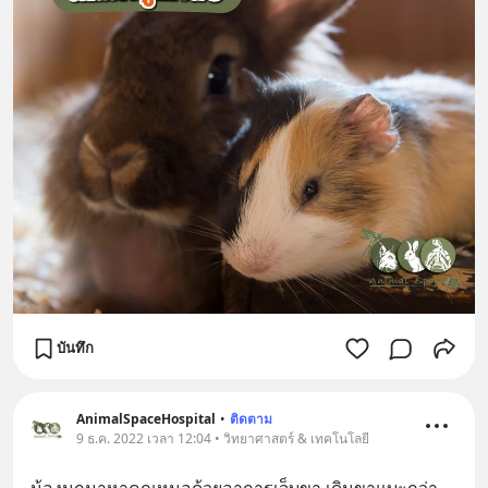
บันทึก
AnimalSpaceHospital
•
ติดตาม
9 ธ.ค. 2022 เวลา 12:04 • วิทยาศาสตร์ & เทคโนโลยี
น้องนกมาหาคุณหมอด้วยอาการเจ็บขา เดินขาแบะกว่า