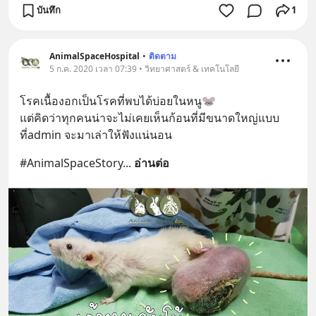
บันทึก
1
AnimalSpaceHospital
•
ติดตาม
5 ก.ค. 2020 เวลา 07:39 • วิทยาศาสตร์ & เทคโนโลยี
โรคเนื้องอกเป็นโรคที่พบได้บ่อยในหนู🐭 
แต่คิดว่าทุกคนน่าจะไม่เคยเห็นก้อนที่มีขนาดใหญ่แบบ
ที่admin จะมาเล่าให้ฟังแน่นอน
#AnimalSpaceStory
... 
อ่านต่อ