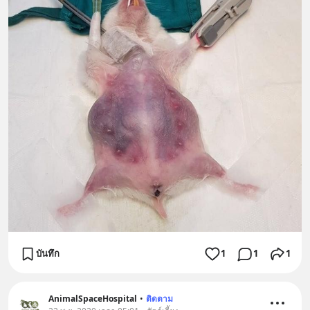
บันทึก
1
1
1
AnimalSpaceHospital
•
ติดตาม