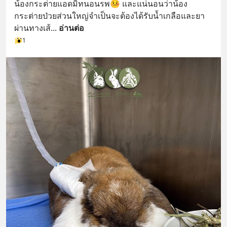
น้องกระต่ายแอดมิทนอนรพ🤒 และแน่นอนว่าน้อง
กระต่ายป่วยส่วนใหญ่จำเป็นจะต้องได้รับน้ำเกลือและยา
ผ่านทางเส้
... 
อ่านต่อ
1