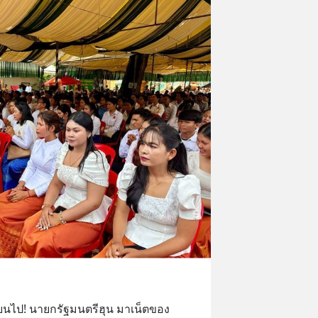
่ยนไป! นายกรัฐมนตรีฮุน มาเน็ตของ