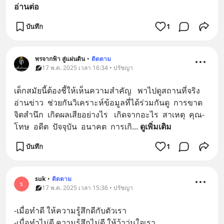
อ่านต่อ
บันทึก
1
พรจากฟ้า สู่แผ่นดิน
•
ติดตาม
17 พ.ค. 2025 เวลา 16:34 • ปรัชญา
เด็กสมัยนี้ต้องชี้ให้เห็นความสำคัญ   พาไปดูสถานที่จริง  
อ่านข่าว  ช่วยกันวิเคราะห์ข้อมูลที่ได้ร่วมกันดู  การขาด
จิตสำนึก  เกิดผลเสียอย่างไร   เกิดจากอะไร  สาเหตุ  คุณ-
โทษ  อดีต  ปัจจุบัน  อนาคต  การเกิ
... 
ดูเพิ่มเติม
บันทึก
1
suk
•
ติดตาม
s
17 พ.ค. 2025 เวลา 15:36 • ปรัชญา
-เมื่อทำดี ให้ความรู้สึกดีกับตัวเรา 
-เมื่อทำไม่ดี ความรู้สึกไม่ดี ให้ว้าวุ่นใจเรา