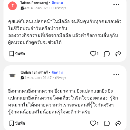
Taitos Pornsaroj
•
ติดตาม
T
4 พ.ค. เวลา 02:00 • ปรัชญา
คุยแต่กับคนแปลกหน้าในมือถือ จนลืมคุนกับทุกคนรอบตัว
ในชีวิตประจำวันหรือป่าวครับ 
ลองวางกิจกรรมที่เกิดจากมือถือ แล้วทำกิจกรรมอื่นๆกับ
ผู้คนรอบตัวดูครับจะช่วยได้
บันทึก
1
นักศึกษายามราตรี
•
ติดตาม
4 พ.ค. เวลา 01:47 • ปรัชญา
ยิ่งมากคนยิ่งมากความ ยิ่งมาความยิ่งแปลกแยกยิ่ง ยิ่ง
แปลกแยกยิ่งเห็นความโดดเดี่ยวในจิตใจของตนเอง  รู้จัก
คนมากไม่ได้หมายความว่าเราจะพบคนที่รู้้ใจกันจริงๆ  
รู้จักคนน้อยแต่ไม่น้อยคนรู้ใจจะดีกว่าครับ
บันทึก
1