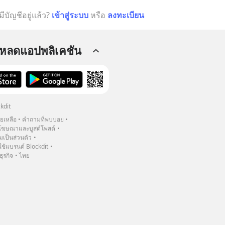
มีบัญชีอยู่แล้ว?
เข้าสู่ระบบ
หรือ
ลงทะเบียน
โหลดแอปพลิเคชัน
kdit
วยเหลือ
คำถามที่พบบ่อย
ฆษณาและบูสต์โพสต์
เป็นส่วนตัว
้แบรนด์ Blockdit
ธุรกิจ
ไทย