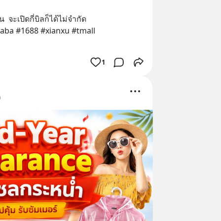
น  จะเปิดกี่บิลก็ได้ไม่จำกัด 
aba #1688 #xianxu #tmall 
1
ด