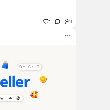
1
1
ด