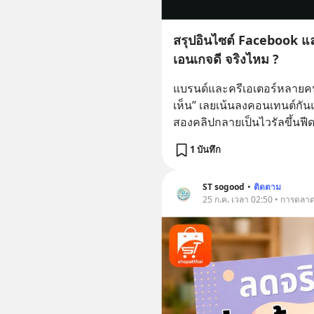
สรุปอินไซต์ Facebook และ
เอนเกจดี จริงไหม ?
แบรนด์และครีเอเตอร์หลายคนเชื
เห็น” เลยเน้นลงคอนเทนต์กันแ
สองคลิปกลายเป็นไวรัลขึ้นฟี
1 บันทึก
ST sogood
•
ติดตาม
25 ก.ค. เวลา 02:50 • การตลา