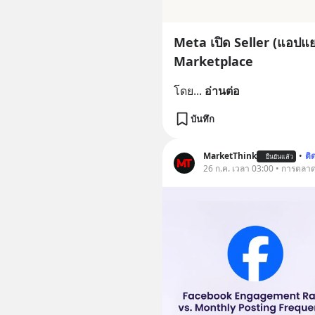
Meta เปิด Seller (แอปแ
Marketplace
โดย
... 
อ่านต่อ
บันทึก
MarketThink
•
ติ
ยืนยันแล้ว
26 ก.ค. เวลา 03:00 • การตลา