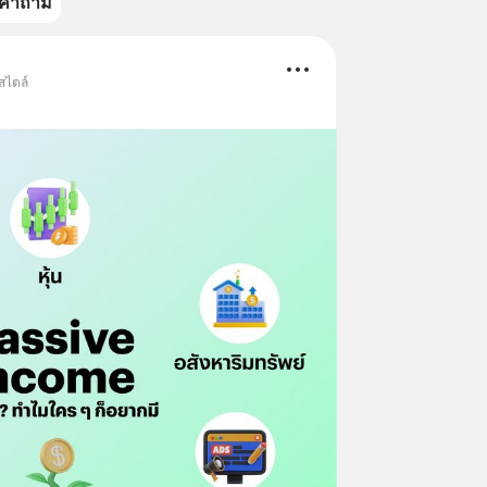
คำถาม
สไตล์