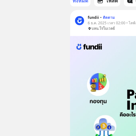
ทั้งหมด
โพสต์
fundii
•
ติดตาม
6 ธ.ค. 2025 เวลา 02:00 • ไลฟ์
บลน.โรโบเวลธ์