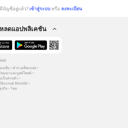
มีบัญชีอยู่แล้ว?
เข้าสู่ระบบ
หรือ
ลงทะเบียน
โหลดแอปพลิเคชัน
kdit
วยเหลือ
คำถามที่พบบ่อย
ฆษณาและบูสต์โพสต์
เป็นส่วนตัว
้แบรนด์ Blockdit
ธุรกิจ
ไทย