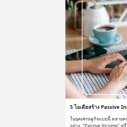
5 ไอเดียสร้าง Passive I
ในยุคเศรษฐกิจแบบนี้ หลายคน
อย่าง  "Passive Income" หรื