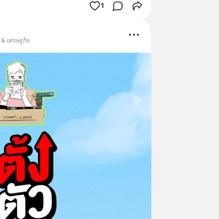
1
น & เศรษฐกิจ