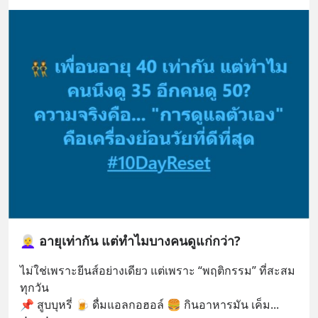
👩‍🦳 อายุเท่ากัน แต่ทำไมบางคนดูแก่กว่า?
ไม่ใช่เพราะยีนส์อย่างเดียว แต่เพราะ “พฤติกรรม” ที่สะสม
ทุกวัน
📌 สูบบุหรี่ 🍺 ดื่มแอลกอฮอล์ 🍔 กินอาหารมัน เค็ม
... 