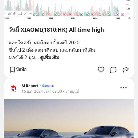
วันนี้ XIAOMI(1810:HK) All time high
และใช่ครับ ผมถือมาตั้งแต่ปี 2020
ขึ้นไป 2 เด้ง ลงมาติดลบ และกลับมาที่เดิม
มองได้ 2 มุม
... 
ดูเพิ่มเติม
บันทึก
M Report
•
ติดตาม
16 ธ.ค. 2024 เวลา 03:00 • ยานยนต์