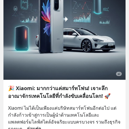
🎉 Xiaomi: มากกว่าแค่สมาร์ทโฟน! เจาะลึก
อาณาจักรเทคโนโลยีที่กำลังขับเคลื่อนโลก! 🚀
Xiaomi ไม่ได้เป็นเพียงแค่บริษัทสมาร์ทโฟนอีกต่อไป แต่
กำลังก้าวเข้าสู่การเป็นผู้นำด้านเทคโนโลยีและ
แพลตฟอร์มไลฟ์สไตล์อัจฉริยะแบบครบวงจร รวมถึงธุรกิจ
รถยนต
... 
อ่านต่อ