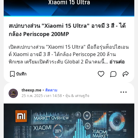
สเปกบางส่วน "Xiaomi 15 Ultra" อาจมี 3 สี - ได้
กล้อง Periscope 200MP
เปิดสเปกบางส่วน "Xiaomi 15 Ultra" มือถือรุ่นท็อปไฮเอน
ด์ Xiaomi อาจมี 3 สี - ได้กล้อง Periscope 200 ล้าน
พิกเซล เตรียมเปิดตัวระดับ Global 2 มีนาคมนี้
... 
อ่านต่อ
บันทึก
theexp.me
•
ติดตาม
25 ก.พ. 2025 เวลา 14:58 • หุ้น & เศรษฐกิจ