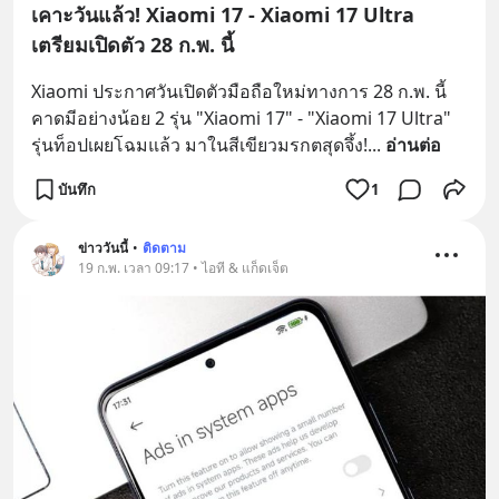
เคาะวันแล้ว! Xiaomi 17 - Xiaomi 17 Ultra
เตรียมเปิดตัว 28 ก.พ. นี้
Xiaomi ประกาศวันเปิดตัวมือถือใหม่ทางการ 28 ก.พ. นี้ 
คาดมีอย่างน้อย 2 รุ่น "Xiaomi 17" - "Xiaomi 17 Ultra" 
รุ่นท็อปเผยโฉมแล้ว มาในสีเขียวมรกตสุดจึ้ง!
... 
อ่านต่อ
บันทึก
1
ข่าววันนี้
•
ติดตาม
19 ก.พ. เวลา 09:17 • ไอที & แก็ดเจ็ต