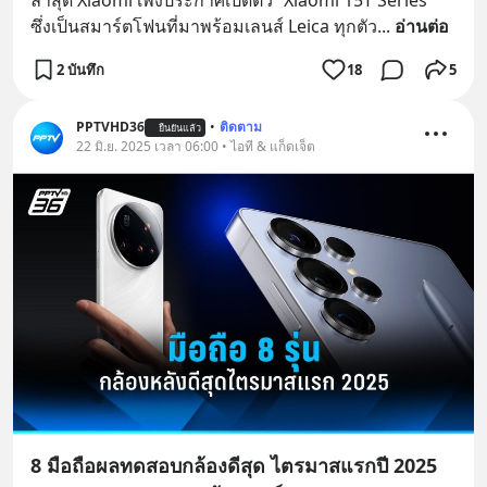
ล่าสุด Xiaomi เพิ่งประกาศเปิดตัว “Xiaomi 15T Series” 
ซึ่งเป็นสมาร์ตโฟนที่มาพร้อมเลนส์ Leica ทุกตัว
... 
อ่านต่อ
2 บันทึก
18
5
PPTVHD36
•
ติดตาม
ยืนยันแล้ว
22 มิ.ย. 2025 เวลา 06:00 • ไอที & แก็ดเจ็ต
8 มือถือผลทดสอบกล้องดีสุด ไตรมาสแรกปี 2025