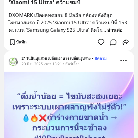
'Xiaomi 15 Ultra' คว้าแชมป์
DXOMARK เปิดผลทดสอบ 8 มือถือ กล้องหลังดีสุด 
ไตรมาสแรก ปี 2025 'Xiaomi 15 Ultra' คว้าแชมป์ที่ 153 
คะแนน 'Samsung Galaxy S25 Ultra' ติดโผ
... 
อ่านต่อ
บันทึก
21วันปั้นหุ่นสวย เปลี่ยนอาหาร เปลี่ยนรูปร่าง
•
ติดตาม
20 มิ.ย. 2025 เวลา 13:21 • สัตว์เลี้ยง