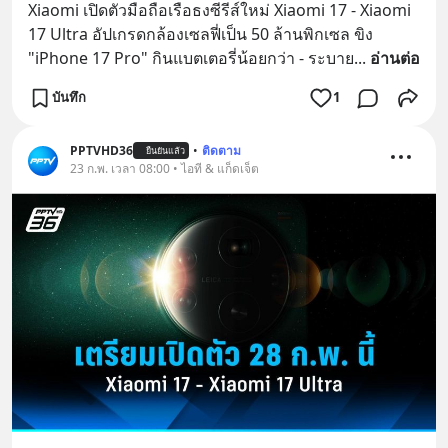
Xiaomi เปิดตัวมือถือเรือธงซีรีส์ใหม่ Xiaomi 17 - Xiaomi 
17 Ultra อัปเกรดกล้องเซลฟี่เป็น 50 ล้านพิกเซล ขิง 
"iPhone 17 Pro" กินแบตเตอรี่น้อยกว่า - ระบาย
... 
อ่านต่อ
บันทึก
1
PPTVHD36
•
ติดตาม
ยืนยันแล้ว
23 ก.พ. เวลา 08:00 • ไอที & แก็ดเจ็ต