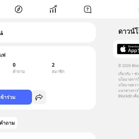
ดาวน์
น
าแฟ
0
2
© 2026 Bloc
คำถาม
สมาชิก
เกี่ยวกับ
ช่
นโยบายการโ
นโยบายความ
แนวทางการใช
Blockdit เพื่อ
เข้าร่วม
คำถาม