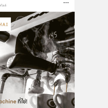
สไตล์