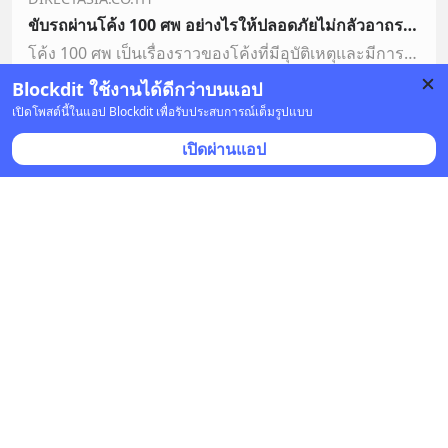
ขับรถผ่านโค้ง 100 ศพ อย่างไรให้ปลอดภัยไม่กลัวอาถรรพ์ - DirectAsia
โค้ง 100 ศพ เป็นเรื่องราวของโค้งที่มีอุบัติเหตุและมีการเสียชีวิตบ่อยครั้ง จนมีสิ่งเร้นลับหรือวิญญาณอยู่เป็นจำนวนมาก ทำให้มีเหตุการณ์แปลกๆ บ่อยครั้ง
Blockdit ใช้งานได้ดีกว่าบนแอป
บันทึก
เปิดโพสต์นี้ในแอป Blockdit เพื่อรับประสบการณ์เต็มรูปแบบ
เปิดผ่านแอป
ไดเร็ค เอเชีย (ประเทศไทย) - DirectAsia (Thailand)
•
ติดตาม
19 ก.ย. 2022 เวลา 11:00 • ยานยนต์
เคยสงสัยกันหรือไม่ ป้ายทะเบียนรถยนต์สีเหลือง สีเขียว 
สีดำ หรือสีอื่น ๆ ที่พบเจอบนท้องถนน แต่ละสีมีความ
หมาย และการใช้งานที่ต่างกันอย่างไร บล็อกนี้มีคำตอบ! 
อ่านเลย ที่นี่ 
https://directasia.biz/3Sb43be
... 
ดูเพิ่มเติม