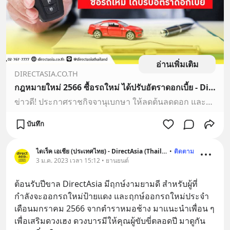
อ่านเพิ่มเติม
DIRECTASIA.CO.TH
กฎหมายใหม่ 2566 ซื้อรถใหม่ ได้ปรับอัตราดอกเบี้ย - DirectAsia
ข่าวดี! ประกาศราชกิจจานุเบกษา ให้ลดต้นลดดอก และการตั้งเพดานดอกเบี้ยใหม่ จะเป็นประโยชน์สำหรับผู้ที่วางแผนจะออกรถใหม่อย่างไร อ่านเลย
บันทึก
ไดเร็ค เอเชีย (ประเทศไทย) - DirectAsia (Thailand)
•
ติดตาม
3 ม.ค. 2023 เวลา 15:12 • ยานยนต์
ต้อนรับปีขาล DirectAsia มีฤกษ์งามยามดี สำหรับผู้ที่
กำลังจะออกรถใหม่ป้ายแดง และฤกษ์ออกรถใหม่ประจำ
เดือนมกราคม 2566 จากตำราหมอช้าง มาแนะนำเพื่อน ๆ 
เพื่อเสริมดวงเฮง ดวงบารมีให้คุณผู้ขับขี่ตลอดปี มาดูกัน