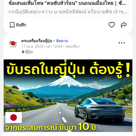
ข้อเสนอเพิ่มโทษ “คนขับหัวร้อน” บนถนนเมืองไทย | ชั่วโมงข่าว เสาร์ - อาทิตย์ | 19 เม.ย. 68
กรณีอุบัติเหตุระหว่าง นายสมิทธิพัฒน์ หรือนายพีช เจ้าของรถเก๋งป้ายแดง และผู้ขับขี่รถกระบะ ซึ่งสังคมกำลังพูดถึง ไม่ใช่ครั้งแรกที่เกิดเหตุการณ์คนหัวร้อนบนท้องถน…
บันทึก
ครบเครื่องเรื่องญี่ปุ่น
•
ติดตาม
11 เม.ย. 2025 เวลา 12:04 • ท่องเที่ยว
ญี่ปุ่น