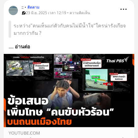
::
•
ติดตาม
23 มิ.ย. 2025 เวลา 12:19 • ความคิดเห็น
ระหว่าง"คนเห็นแก่ตัวกับคนไม่มีน้ำใจ"ใครน่ารังเกียจ
มากกว่ากัน ?
.
... 
อ่านต่อ
YOUTUBE.COM