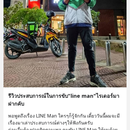
รีวิวประสบการณ์ในการขับ"line man"ไรเดอร์มา
ฝากคับ
พอพูดถึงเรื่อง LINE Man ใครๆก็รู้จักกัน เดี๋ยววันนี้ผมจะมี 
เรื่องมาเล่าประสบการณ์ต่างๆให้ฟังกันครับ
ก่อนอื่นต้องฝากติดตามเพจ คนขับ LINE Man ให้ผมด้วย