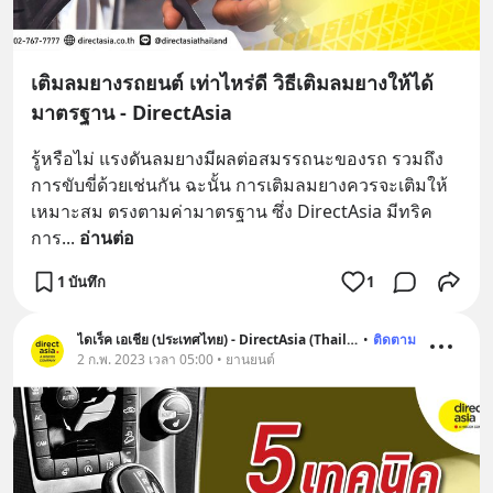
เติมลมยางรถยนต์ เท่าไหร่ดี วิธีเติมลมยางให้ได้
มาตรฐาน - DirectAsia
รู้หรือไม่ แรงดันลมยางมีผลต่อสมรรถนะของรถ รวมถึง
การขับขี่ด้วยเช่นกัน ฉะนั้น การเติมลมยางควรจะเติมให้
เหมาะสม ตรงตามค่ามาตรฐาน ซึ่ง DirectAsia มีทริค
การ
... 
อ่านต่อ
1 บันทึก
1
ไดเร็ค เอเชีย (ประเทศไทย) - DirectAsia (Thailand)
•
ติดตาม
2 ก.พ. 2023 เวลา 05:00 • ยานยนต์