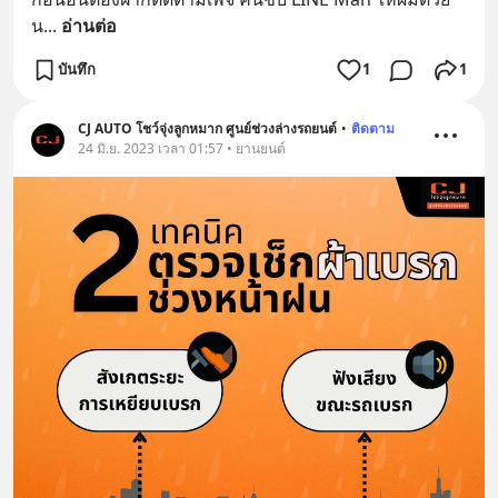
น
... 
อ่านต่อ
บันทึก
1
1
CJ AUTO โชว์จุ่งลูกหมาก ศูนย์ช่วงล่างรถยนต์
•
ติดตาม
24 มิ.ย. 2023 เวลา 01:57 • ยานยนต์