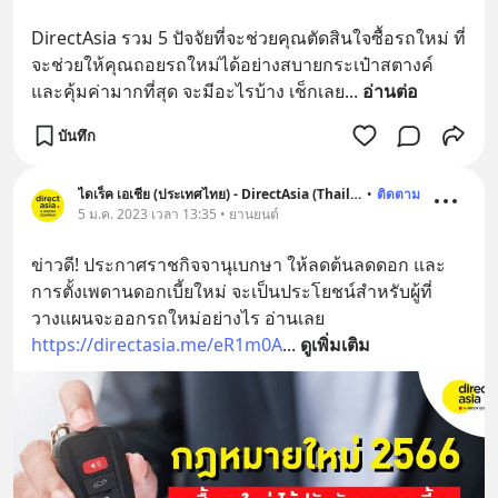
DirectAsia รวม 5 ปัจจัยที่จะช่วยคุณตัดสินใจซื้อรถใหม่ ที่
จะช่วยให้คุณถอยรถใหม่ได้อย่างสบายกระเป๋าสตางค์ 
และคุ้มค่ามากที่สุด จะมีอะไรบ้าง เช็กเลย
... 
อ่านต่อ
บันทึก
ไดเร็ค เอเชีย (ประเทศไทย) - DirectAsia (Thailand)
•
ติดตาม
5 ม.ค. 2023 เวลา 13:35 • ยานยนต์
ข่าวดี! ประกาศราชกิจจานุเบกษา ให้ลดต้นลดดอก และ
การตั้งเพดานดอกเบี้ยใหม่ จะเป็นประโยชน์สำหรับผู้ที่
วางแผนจะออกรถใหม่อย่างไร อ่านเลย 
https://directasia.me/eR1m0A
... 
ดูเพิ่มเติม