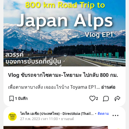
Vlog ขับรถจากไซตามะ-โทยามะ ไปกลับ 800 กม.
เพื่อตามหาบางสิ่ง เจออะไรบ้าง Toyama EP1
... 
อ่านต่อ
1 บันทึก
2
ไดเร็ค เอเชีย (ประเทศไทย) - DirectAsia (Thailand)
•
ติดตาม
27 ก.พ. 2023 เวลา 11:00 • ยานยนต์