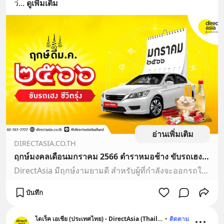
ว่
... 
ดูเพิ่มเติม
อ่านเพิ่มเติม
DIRECTASIA.CO.TH
ฤกษ์มงคลเดือนมกราคม 2566 ตำราหมอช้าง ขับรถเฮง ชีวิตรุ่งปีเถาะ - DirectAsia
DirectAsia มีฤกษ์งามยามดี สำหรับผู้ที่กำลังจะออกรถใหม่ป้ายแดง และฤกษ์ออกรถใหม่ประจำเดือนมกราคม 2566 วันไหนบ้าง มาอ่านกัน
บันทึก
ไดเร็ค เอเชีย (ประเทศไทย) - DirectAsia (Thailand)
•
ติดตาม