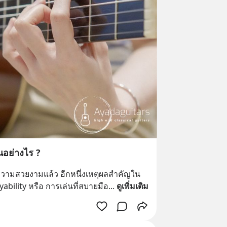
็นอย่างไร ?
วามสวยงามแล้ว อีกหนึ่งเหตุผลสำคัญใน
ayability หรือ การเล่นที่สบายมือ
... 
ดูเพิ่มเติม