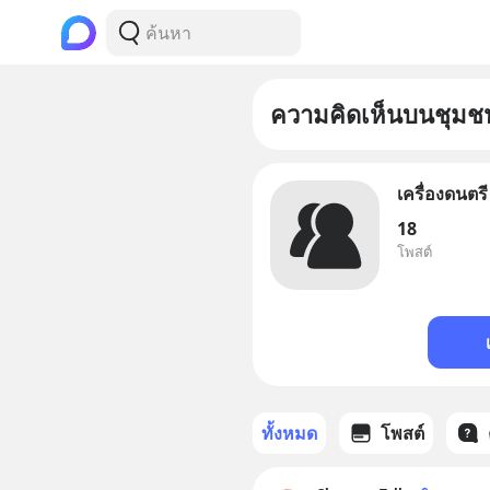
ความคิดเห็นบนชุมช
เครื่องดนตรี
18
โพสต์
ทั้งหมด
โพสต์