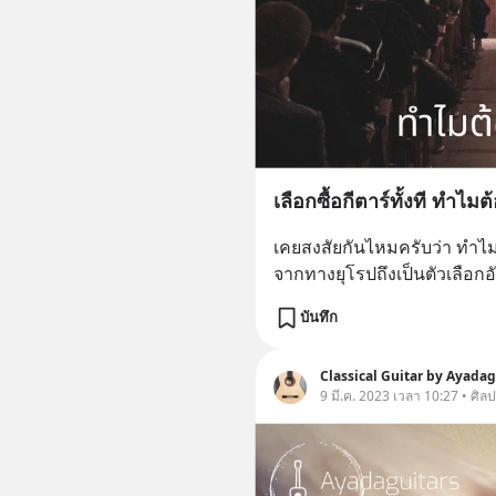
เลือกซื้อกีตาร์ทั้งที ทำไม
เคยสงสัยกันไหมครับว่า ทำไมเ
จากทางยุโรปถึงเป็นตัวเลือก
บันทึก
Classical Guitar by Ayadag
9 มี.ค. 2023 เวลา 10:27 • ศิ