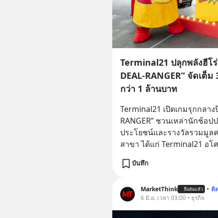
Terminal21 ปลุกพลังฮีโ
DEAL-RANGER” จัดเต็ม 
กว่า 1 ล้านบาท
Terminal21 เปิดเกมรุกกลา
RANGER” ชวนเหล่านักช้อปปลุ
ประโยชน์และรางวัลรวมมูลค่า
สาขา ได้แก่ Terminal21 อโ
บันทึก
MarketThink
•
ติ
ยืนยันแล้ว
6 มิ.ย. เวลา 03:00 • ธุรกิจ