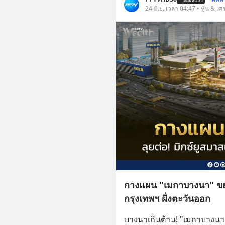
24 มิ.ย. เวลา 04:47 • หุ้น & เศ
กางแผน "เมกาบางนา" ขยา
กรุงเทพฯ ฝั่งตะวันออก
บางนาเกินต้าน! "เมกาบางนา"