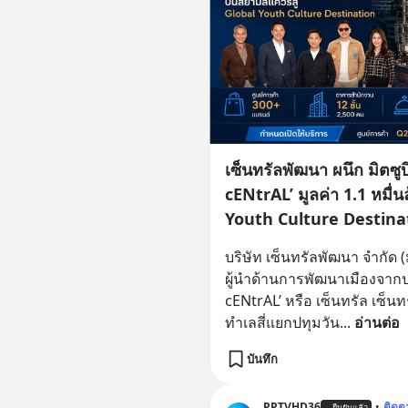
เซ็นทรัลพัฒนา ผนึก มิตซูบ
cENtrAL’ มูลค่า 1.1 หมื่
Youth Culture Destina
บริษัท เซ็นทรัลพัฒนา จำกัด (
ผู้นำด้านการพัฒนาเมืองจากปร
cENtrAL’ หรือ เซ็นทรัล เซ็น
ทำเลสี่แยกปทุมวัน
... 
อ่านต่อ
บันทึก
PPTVHD36
•
ติดต
ยืนยันแล้ว