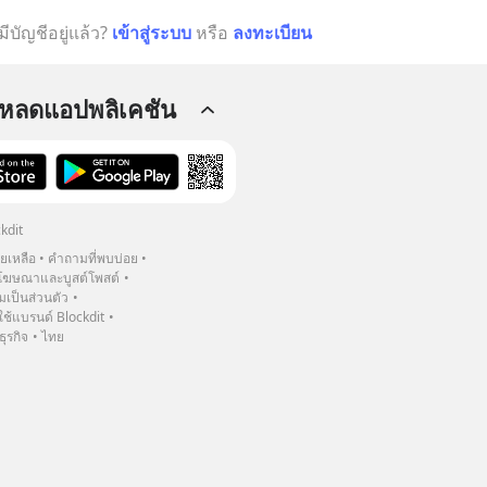
มีบัญชีอยู่แล้ว?
เข้าสู่ระบบ
หรือ
ลงทะเบียน
โหลดแอปพลิเคชัน
kdit
วยเหลือ
คำถามที่พบบ่อย
ฆษณาและบูสต์โพสต์
เป็นส่วนตัว
้แบรนด์ Blockdit
ธุรกิจ
ไทย