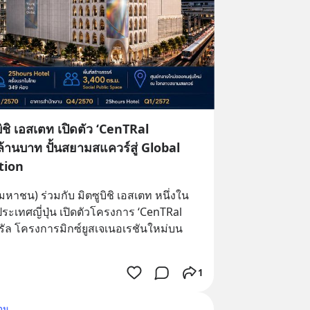
ิชิ เอสเตท เปิดตัว ‘CenTRal
นล้านบาท ปั้นสยามสแควร์สู่ Global
tion
มหาชน) ร่วมกับ มิตซูบิชิ เอสเตท หนึ่งใน
ะเทศญี่ปุ่น เปิดตัวโครงการ ‘CenTRal 
ทรัล โครงการมิกซ์ยูสเจเนอเรชันใหม่บน
1
าม