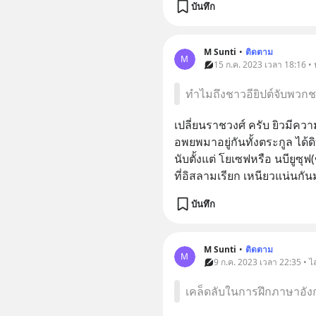
บันทึก
M Sunti
•
ติดตาม
M
15 ก.ค. 2023 เวลา 18:16 • 
ทำไมถึงชาวอียิปต์จับพวกช
เปลี่ยนราชวงศ์ ครับ ยิวมีความ
อพยพมาอยู่กันทั้งตระกูล ได้ด
นับตั้งแต่ โยเซฟหรือ นบียูซุฟ
ที่อิสลามเรียก เหนียวแน่นกันม
บันทึก
M Sunti
•
ติดตาม
M
9 ก.ค. 2023 เวลา 22:35 • ไ
เคล็ดลับในการฝึกภาษาอัง