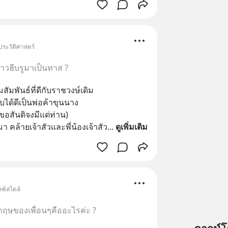
ประวัติศาสตร์
าวฮีบรูมาเป็นทาส ?
สัมพันธ์ที่ดีกับราชวงษ์เดิม
ิบได้ดีเป็นพ่อค้าขุนนาง
(ขอสันติจงมีแด่ท่าน)
า คล้ายเจ้าสัวและพี่น้องเจ้าสัว
... 
ดูเพิ่มเติม
ลฟ์สไตล์
กฤษของเพื่อนๆคืออะไรค่ะ ?