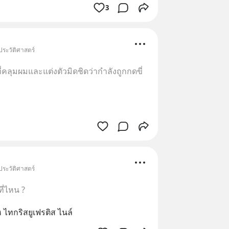
3
ประวัติศาสตร์
คลุมผมและแต่งตัวมิดชิดว่ากำลังถูกกดขี่
ประวัติศาสตร์
ี่ไหน ?
ห ไทกริสยูเฟรติส ไนล์