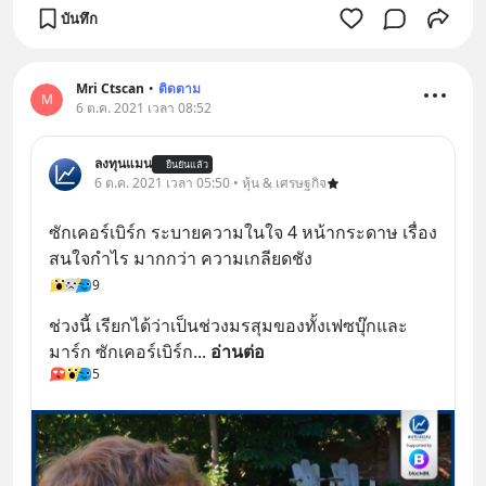
บันทึก
Mri Ctscan
•
ติดตาม
M
6 ต.ค. 2021 เวลา 08:52
ลงทุนแมน
ยืนยันแล้ว
6 ต.ค. 2021 เวลา 05:50 • หุ้น & เศรษฐกิจ
ซักเคอร์เบิร์ก ระบายความในใจ 4 หน้ากระดาษ เรื่อง
สนใจกำไร มากกว่า ความเกลียดชัง
9
ช่วงนี้ เรียกได้ว่าเป็นช่วงมรสุมของทั้งเฟซบุ๊กและ
มาร์ก ซักเคอร์เบิร์ก
... 
อ่านต่อ
5