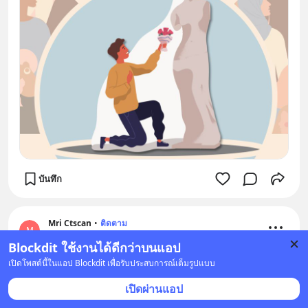
บันทึก
Mri Ctscan
•
ติดตาม
M
29 ส.ค. 2021 เวลา 16:01
Blockdit ใช้งานได้ดีกว่าบนแอป
เปิดโพสต์นี้ในแอป Blockdit เพื่อรับประสบการณ์เต็มรูปแบบ
Mission To The Moon
ยืนยันแล้ว
31 ก.ค. 2021 เวลา 13:00 • ไลฟ์สไตล์
เปิดผ่านแอป