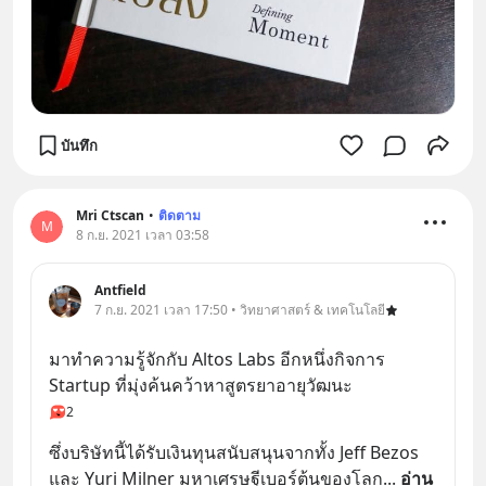
บันทึก
Mri Ctscan
•
ติดตาม
M
8 ก.ย. 2021 เวลา 03:58
Antfield
7 ก.ย. 2021 เวลา 17:50 • วิทยาศาสตร์ & เทคโนโลยี
มาทำความรู้จักกับ Altos Labs อีกหนึ่งกิจการ 
Startup ที่มุ่งค้นคว้าหาสูตรยาอายุวัฒนะ
2
ซึ่งบริษัทนี้ได้รับเงินทุนสนับสนุนจากทั้ง Jeff Bezos 
และ Yuri Milner มหาเศรษฐีเบอร์ต้นของโลก
... 
อ่าน