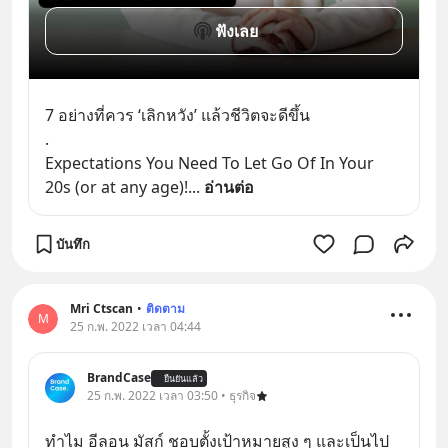
ฟังเลย
7 อย่างที่ควร ‘เลิกหวัง’ แล้วชีวิตจะดีขึ้น
.
Expectations You Need To Let Go Of In Your 
20s (or at any age)!
... 
อ่านต่อ
บันทึก
Mri Ctscan
•
ติดตาม
M
25 ก.พ. 2022 เวลา 04:44
BrandCase
ยืนยันแล้ว
25 ก.พ. 2022 เวลา 03:50 • ธุรกิจ
ทำไม อีลอน มัสก์ ชอบตั้งเป้าหมายสูง ๆ และเป็นไป