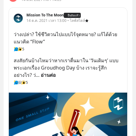
Mission To The Moon
ยืนยันแล้ว
14 ต.ค. 2021 เวลา 13:00 • ไลฟ์สไตล์
ว่างเปล่า? ใช้ชีวิตวนไปแบบไร้จุดหมาย? แก้ได้ด้วย
แนวคิด “Flow”
5
สงสัยกันบ้างไหมว่าหากเราตื่นมาใน ‘วันเดิมๆ’ แบบ
พระเอกเรื่อง Groudhog Day บ้าง เราจะรู้สึก
อย่างไร? ว่
... 
อ่านต่อ
5