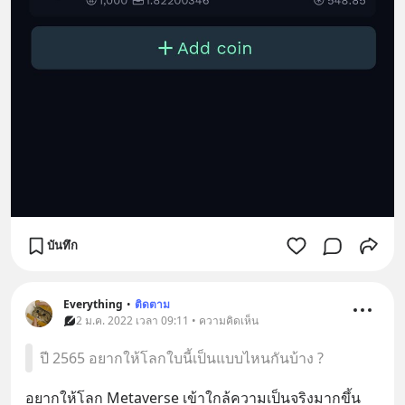
บันทึก
Everything
•
ติดตาม
2 ม.ค. 2022 เวลา 09:11 • ความคิดเห็น
ปี 2565 อยากให้โลกใบนี้เป็นแบบไหนกันบ้าง ?
อยากให้โลก Metaverse เข้าใกล้ความเป็นจริงมากขึ้น 