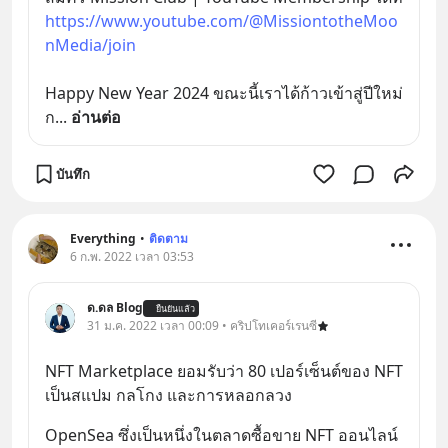
https://www.youtube.com/@MissiontotheMoo
nMedia/join
Happy New Year 2024 ขณะนี้เราได้ก้าวเข้าสู่ปีใหม่
ก
... 
อ่านต่อ
บันทึก
Everything
•
ติดตาม
6 ก.พ. 2022 เวลา 03:53
ด.ดล Blog
ยืนยันแล้ว
31 ม.ค. 2022 เวลา 00:09 • คริปโทเคอร์เรนซี
NFT Marketplace ยอมรับว่า 80 เปอร์เซ็นต์ของ NFT 
เป็นสแปม กลโกง และการหลอกลวง
OpenSea ซึ่งเป็นหนึ่งในตลาดซื้อขาย NFT ออนไลน์