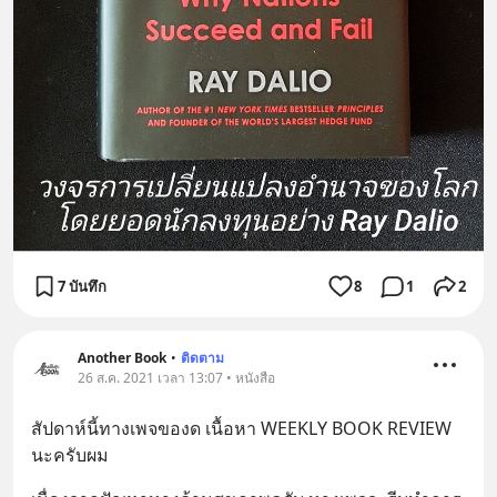
7 บันทึก
8
1
2
Another Book
•
ติดตาม
26 ส.ค. 2021 เวลา 13:07 • หนังสือ
สัปดาห์นี้ทางเพจของด เนื้อหา WEEKLY BOOK REVIEW 
นะครับผม