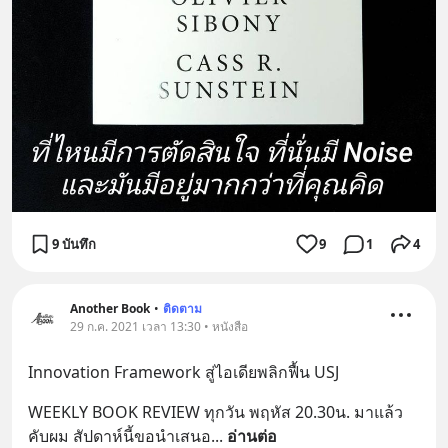
9 บันทึก
9
1
4
Another Book
•
ติดตาม
29 ก.ค. 2021 เวลา 13:30 • หนังสือ
Innovation Framework สู่ไอเดียพลิกฟื้น USJ
WEEKLY BOOK REVIEW ทุกวัน พฤหัส 20.30น. มาแล้ว
คับผม สัปดาห์นี้ขอนำเสนอ
... 
อ่านต่อ