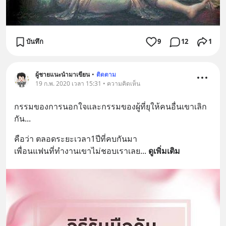
บันทึก
9
12
1
ผู้ชายแนะนำมาเขียน
•
ติดตาม
19 ก.พ. 2020 เวลา 15:31 • ความคิดเห็น
กรรมของการนอกใจและกรรมของผู้ที่ยุให้คนอื่นเขาเลิก
กัน...
คือว่า ตลอดระยะเวลา1ปีที่คบกันมา
เพื่อนแฟนที่ทำงานเขาไม่ชอบเราเลย
... 
ดูเพิ่มเติม