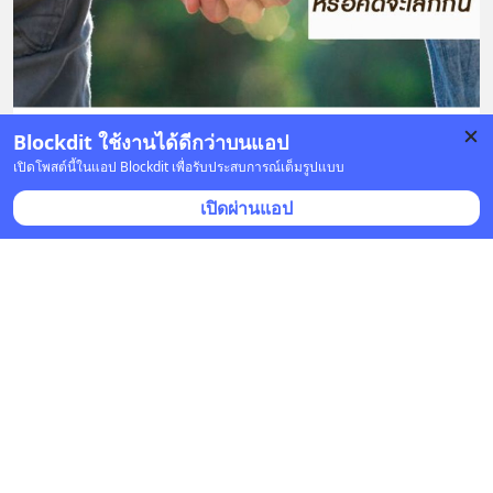
Blockdit ใช้งานได้ดีกว่าบนแอป
17 บันทึก
38
28
37
เปิดโพสต์นี้ในแอป Blockdit เพื่อรับประสบการณ์เต็มรูปแบบ
เปิดผ่านแอป
ผู้ชายแนะนำมาเขียน
•
ติดตาม
4 ก.พ. 2020 เวลา 14:12 • ไลฟ์สไตล์
ตลอดชีวิตฉันทำถูกต้องที่สุดอยู่เรื่องหนึ่ง...
บนเก้าอี้โยก 2 ผู้เฒ่านั่งคุยกัน
... 
ดูเพิ่มเติม
1