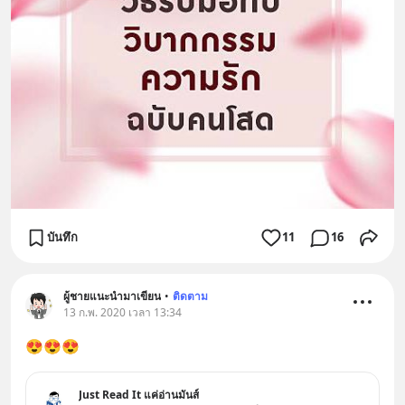
บันทึก
11
16
ผู้ชายแนะนำมาเขียน
•
ติดตาม
13 ก.พ. 2020 เวลา 13:34
😍😍😍
Just Read It แค่อ่านมันส์