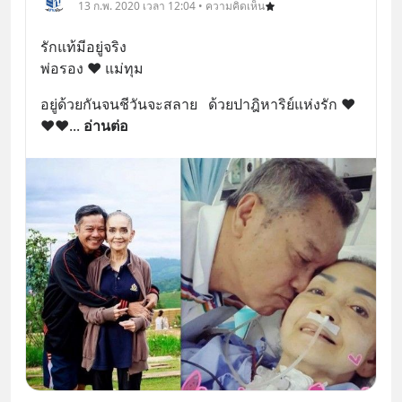
13 ก.พ. 2020 เวลา 12:04 • ความคิดเห็น
รักแท้มีอยู่จริง
พ่อรอง ❤ แม่ทุม
อยู่ด้วยกันจนชีวันจะสลาย   ด้วยปาฎิหาริย์แห่งรัก ❤
❤❤
... 
อ่านต่อ