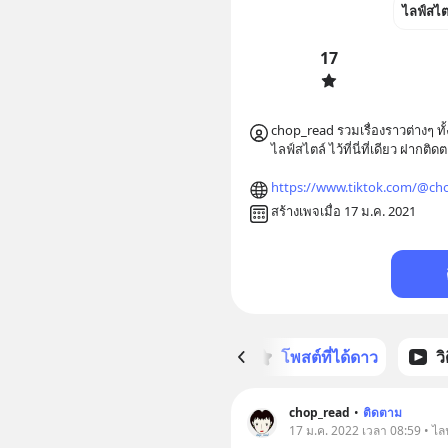
ไลฟ์สไต
17
chop_read รวมเรื่องราวต่างๆ ทั
ไลฟ์สไตล์ ไว้ที่นี่ที่เดียว ฝากต
https://www.tiktok.com/@ch
สร้างเพจเมื่อ 17 ม.ค. 2021
หน้าหลัก
โพสต์ที่ได้ดาว
ว
chop_read
•
ติดตาม
17 ม.ค. 2022 เวลา 08:59 • ไล