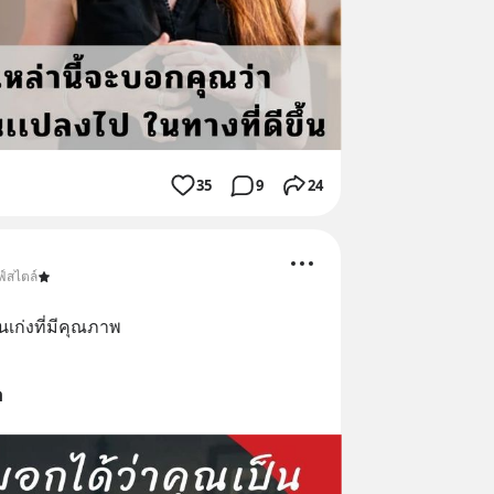
35
9
24
ฟ์สไตล์
คนเก่งที่มีคุณภาพ
อ