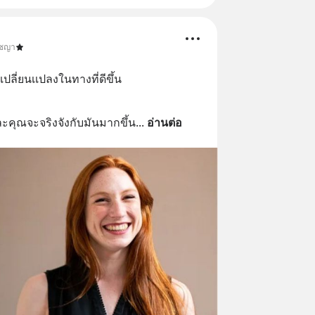
ัชญา
ปลี่ยนเเปลงในทางที่ดีขึ้น
ละคุณจะจริงจังกับมันมากขึ้น
... 
อ่านต่อ