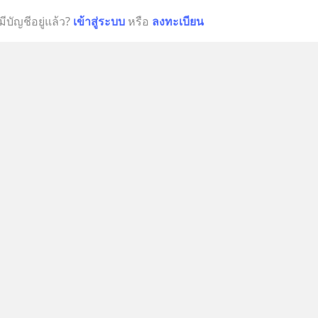
มีบัญชีอยู่แล้ว?
เข้าสู่ระบบ
หรือ
ลงทะเบียน