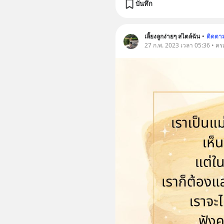
บันทึก
เลี้ยงลูกง่ายๆ สไตล์ฉัน
•
ติดตา
27 ก.พ. 2023 เวลา 05:36 • คร