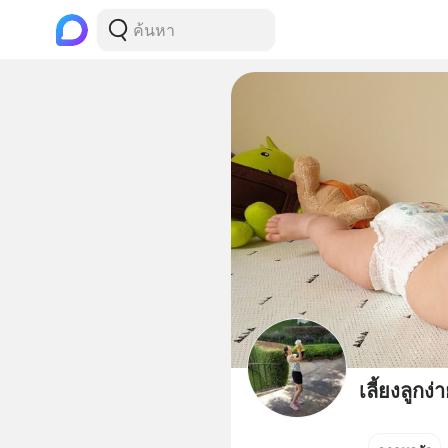
เลี้ยงลูกง