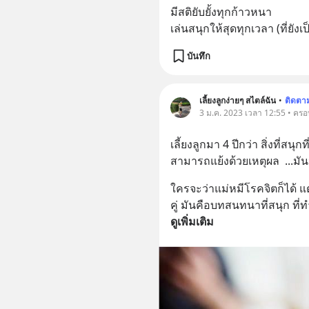
มีสติยับยั้งทุกก้าวหนา
เล่นสนุกให้สุดทุกเวลา (ที่ยังเป
บันทึก
เลี้ยงลูกง่ายๆ สไตล์ฉัน
•
ติดตา
3 ม.ค. 2023 เวลา 12:55 • ครอ
เลี้ยงลูกมา 4 ปีกว่า สิ่งที่สน
สามารถแย้งด้วยเหตุผล  ...มั
ใครจะว่าแม่หมีโรคจิตก็ได้ แต
คู่ มันคือบทสนทนาที่สนุก ที่ท
ดูเพิ่มเติม