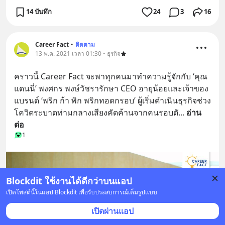
14 บันทึก
24
3
16
Career Fact
•
ติดตาม
13 พ.ค. 2021 เวลา 01:30 • ธุรกิจ
คราวนี้ Career Fact จะพาทุกคนมาทำความรู้จักกับ ‘คุณ
แดนนี่’ พงศกร พงษ์วัชรารักษา CEO อายุน้อยและเจ้าของ
แบรนด์ ‘พริก ก้า พิก พริกทอดกรอบ’ ผู้เริ่มดำเนินธุรกิจช่วง
โควิดระบาดท่ามกลางเสียงคัดค้านจากคนรอบตั
... 
อ่าน
ต่อ
1
Blockdit ใช้งานได้ดีกว่าบนแอป
เปิดโพสต์นี้ในแอป Blockdit เพื่อรับประสบการณ์เต็มรูปแบบ
เปิดผ่านแอป