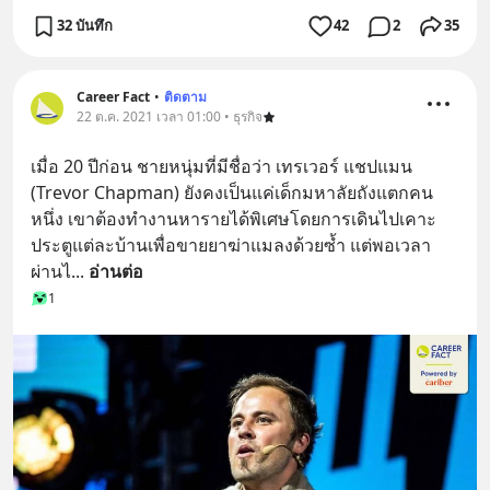
32 บันทึก
42
2
35
Career Fact
•
ติดตาม
22 ต.ค. 2021 เวลา 01:00 • ธุรกิจ
เมื่อ 20 ปีก่อน ชายหนุ่มที่มีชื่อว่า เทรเวอร์ แชปแมน 
(Trevor Chapman) ยังคงเป็นแค่เด็กมหาลัยถังแตกคน
หนึ่ง เขาต้องทำงานหารายได้พิเศษโดยการเดินไปเคาะ
ประตูแต่ละบ้านเพื่อขายยาฆ่าแมลงด้วยซ้ำ แต่พอเวลา
ผ่านไ
... 
อ่านต่อ
1