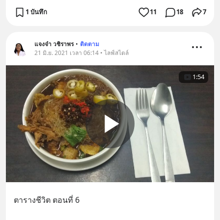
1 บันทึก
11
18
7
แจงจ๋า วชิราพร
•
ติดตาม
21 มิ.ย. 2021 เวลา 06:14 • ไลฟ์สไตล์
1:54
ตารางชีวิต ตอนที่ 6 