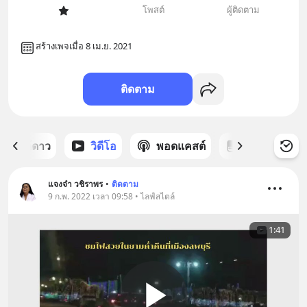
โพสต์
ผู้ติดตาม
สร้างเพจเมื่อ 8 เม.ย. 2021
ติดตาม
ต์ที่ได้ดาว
วิดีโอ
พอดแคสต์
ซีรีส์
แจงจ๋า วชิราพร
•
ติดตาม
9 ก.พ. 2022 เวลา 09:58 • ไลฟ์สไตล์
1:41