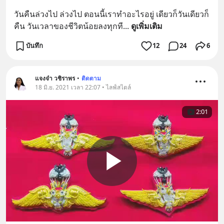
วันคืนล่วงไป ล่วงไป ตอนนี้เราทำอะไรอยู่ เดียวก็วันเดียวก็
คืน วันเวลาของชีวิตน้อยลงทุกที
... 
ดูเพิ่มเติม
บันทึก
12
24
6
แจงจ๋า วชิราพร
•
ติดตาม
18 มิ.ย. 2021 เวลา 22:07 • ไลฟ์สไตล์
2:01