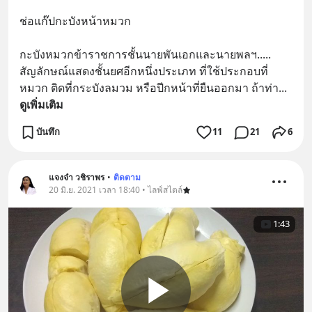
ช่อแก๊ปกะบังหน้าหมวก
กะบังหมวกข้าราชการชั้นนายพันเอกและนายพลฯ.....
สัญลักษณ์แสดงชั้นยศอีกหนึ่งประเภท ที่ใช้ประกอบที่
หมวก ติดที่กระบังลมวม หรือปีกหน้าที่ยืนออกมา ถ้าท่า
... 
ดูเพิ่มเติม
บันทึก
11
21
6
แจงจ๋า วชิราพร
•
ติดตาม
20 มิ.ย. 2021 เวลา 18:40 • ไลฟ์สไตล์
1:43