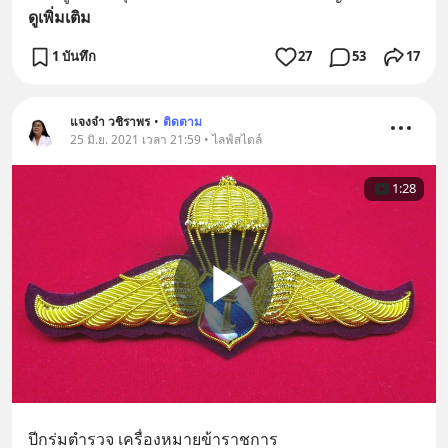
ดูเพิ่มเติม
1 บันทึก
27
53
17
แจงจ๋า วชิราพร
•
ติดตาม
25 มิ.ย. 2021 เวลา 21:59 • ไลฟ์สไตล์
1:28
ปีกร่มตำรวจ เครื่องหมายข้าราชการ