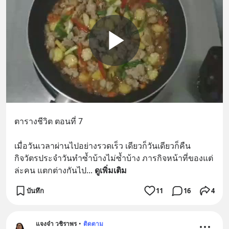
ตารางชีวิต ตอนที่ 7
เมื่อวันเวลาผ่านไปอย่างรวดเร็ว เดียวก็วันเดียวก็คืน 
กิจวัตรประจำวันทำซ้ำบ้างไม่ซ้ำบ้าง ภารกิจหน้าที่ของแต่
ล่ะคน แตกต่างกันไป
... 
ดูเพิ่มเติม
บันทึก
11
16
4
แจงจ๋า วชิราพร
•
ติดตาม