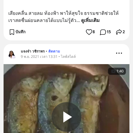
เสียงคลื่น สายลม ท้องฟ้า พาให้สุขใจ ธรรมชาติช่วยให้
เราสดชื่นผ่อนคลายได้แบบไม่รู้ตัว
... 
ดูเพิ่มเติม
บันทึก
8
15
2
แจงจ๋า วชิราพร
•
ติดตาม
9 พ.ย. 2021 เวลา 13:31 • ไลฟ์สไตล์
1:40