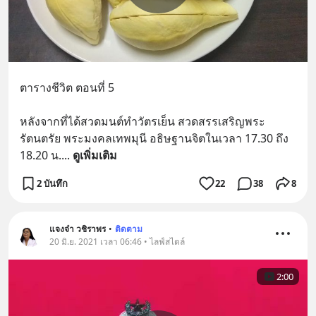
ตารางชีวิต ตอนที่ 5
หลังจากที่ได้สวดมนต์ทำวัตรเย็น สวดสรรเสริญพระ
รัตนตรัย พระมงคลเทพมุนี อธิษฐานจิตในเวลา 17.30 ถึง 
18.20 น.
... 
ดูเพิ่มเติม
2 บันทึก
22
38
8
แจงจ๋า วชิราพร
•
ติดตาม
20 มิ.ย. 2021 เวลา 06:46 • ไลฟ์สไตล์
2:00