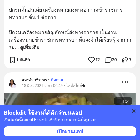
ปีกร่มดิ้นอินเดีย เครื่องหมายส่งทางอากาศข้าราชการ
ทหารบก ชั้น 1 ช่อดาว
ปีกร่มเครื่องหมายสัญลักษณ์ส่งทางอากาศ เป็นงาน
เครื่องหมายข้าราชการทหารบก ที่แจงจ๋าได้เรียนรู้ จากกา
รม
... 
ดูเพิ่มเติม
1 บันทึก
12
20
7
แจงจ๋า วชิราพร
•
ติดตาม
18 มิ.ย. 2021 เวลา 06:49 • ไลฟ์สไตล์
1:51
Blockdit ใช้งานได้ดีกว่าบนแอป
เปิดโพสต์นี้ในแอป Blockdit เพื่อรับประสบการณ์เต็มรูปแบบ
เปิดผ่านแอป