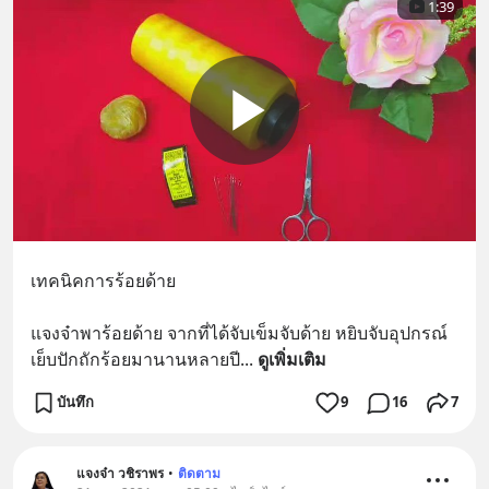
1:39
เทคนิคการร้อยด้าย
แจงจ๋าพาร้อยด้าย จากที่ได้จับเข็มจับด้าย หยิบจับอุปกรณ์
เย็บปักถักร้อยมานานหลายปี
... 
ดูเพิ่มเติม
บันทึก
9
16
7
แจงจ๋า วชิราพร
•
ติดตาม