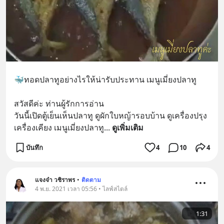
🐳ทอดปลาทูอย่างไรให้น่ารับประทาน เมนูเมี่ยงปลาทู 
สวัสดีค่ะ ท่านผู้รักการอ่าน
วันนี้เปิดตู้เย็นเห็นปลาทู ดูผักใบหญ้ารอบบ้าน ดูเครื่องปรุง
เครื่องเคียง เมนูเมี่ยงปลาทู
... 
ดูเพิ่มเติม
บันทึก
4
10
4
แจงจ๋า วชิราพร
•
ติดตาม
4 พ.ย. 2021 เวลา 05:56 • ไลฟ์สไตล์
1:31