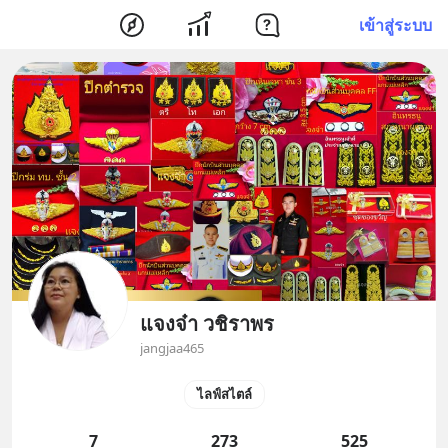
เข้าสู่ระบบ
แจงจ๋า วชิราพร
jangjaa465
ไลฟ์สไตล์
7
273
525