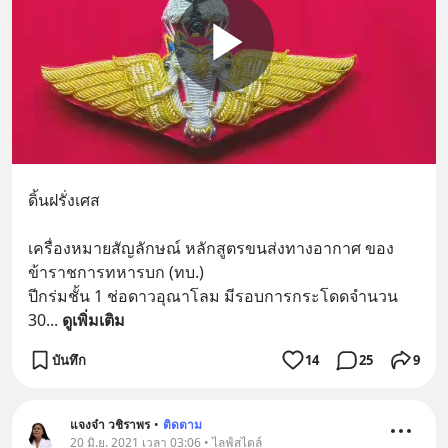
ดิ้นฝรั่งเศส
เครื่องหมายสัญลักษณ์ หลักสูตรขนส่งทางอากาศ ของ
ข้าราชการทหารบก (ทบ.)
ปีกร่มชั้น 1 ช่อดาวอุณาโลม มีรอบการกระโดดจำนวน 
30
... 
ดูเพิ่มเติม
บันทึก
14
25
9
แจงจ๋า วชิราพร
•
ติดตาม
20 มิ.ย. 2021 เวลา 03:06 • ไลฟ์สไตล์