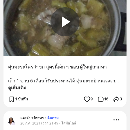
ตุ๋นมะระใครว่าขม สูตรนี้เด็ก ๆ ชอบ ผู้ใหญ่ถามหา
เด็ก 1 ขวบ 6 เดือนก็รับประทานได้ ตุ๋นมะระบ้านแจงจ๋า
... 
ดูเพิ่มเติม
1 บันทึก
9
16
3
แจงจ๋า วชิราพร
•
ติดตาม
20 ก.ค. 2021 เวลา 21:49 • ไลฟ์สไตล์