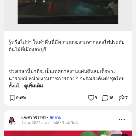
รู้หรือไม่ว่า ในค่ำคืนนี้มีความสวยงามจากแสงไฟประดับ
ต้นไม้ที่เมืองลพบุรี
ช่วงเวลานี้ปกติจะเป็นเทศกาลงานแผ่นดินสมเด็จพระ
นารายณ์ หน่วยงานราชการต่าง ๆ จะรณรงค์แต่งชุดไทย
ทั้งเมื
... 
ดูเพิ่มเติม
บันทึก
9
16
7
แจงจ๋า วชิราพร
•
ติดตาม
1 ม.ค. 2022 เวลา 11:48 • ไลฟ์สไตล์