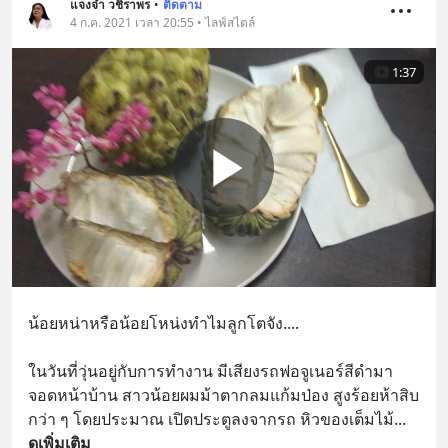
แจงจ๋า วชิราพร
•
ติดตาม
4 ก.ค. 2021 เวลา 20:55 • ไลฟ์สไตล์
1:37
น้อยหน่าหรือน้อยโหน่งทำไมลูกโตจัง....
ในวันที่วุ่นอยู่กับการทำงาน มีเสียงรถฟอจูเนอร์สีดำมา
จอดหน้าบ้าน สาวน้อยผมม้าตากลมแก้มป่อง สูงร้อยห้าสิบ
กว่า ๆ โดยประมาณ เปิดประตูลงจากรถ หิวของเต็มไม้
... 
ดูเพิ่มเติม