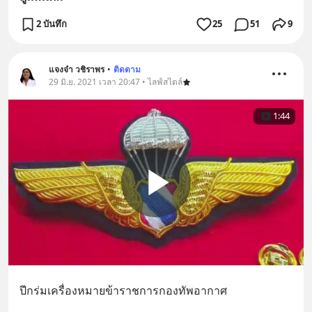
2 บันทึก
25
51
9
แจงจ๋า วชิราพร
•
ติดตาม
29 มิ.ย. 2021 เวลา 20:47 • ไลฟ์สไตล์
1:44
ปีกร่มเครื่องหมายข้าราชการกองทัพอากาศ