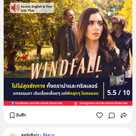
บันทึก
ดูหนังฟังกรู
•
ติดตาม