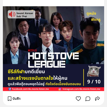
บันทึก