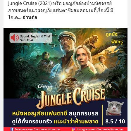
Jungle Cruise (2021) หรือ ผจญภัยล่องป่ามหัศจรรย์ 
ภาพยนตร์แนวผจญภัยแฟนตาซีผสมคอมเมดี้เรื่องนี้ มี
ไอเด
... 
อ่านต่อ