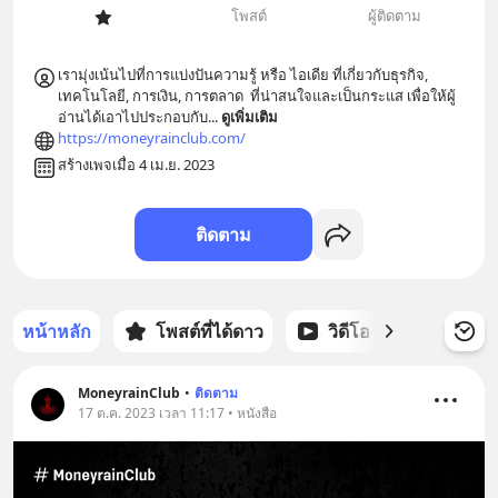
โพสต์
ผู้ติดตาม
เรามุ่งเน้นไปที่การแบ่งปันความรู้ หรือ ไอเดีย ที่เกี่ยวกับธุรกิจ, 
เทคโนโลยี, การเงิน, การตลาด  ที่น่าสนใจและเป็นกระแส เพื่อให้ผู้
อ่านได้เอาไปประกอบกับ
... 
ดูเพิ่มเติม
https://moneyrainclub.com/
สร้างเพจเมื่อ 4 เม.ย. 2023
ติดตาม
หน้าหลัก
โพสต์ที่ได้ดาว
วิดีโอ
พอดแคส
MoneyrainClub
•
ติดตาม
17 ต.ค. 2023 เวลา 11:17 • หนังสือ