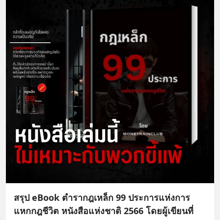
สรุป eBook ตำรากฎเหล็ก 99 ประการแห่งการ
แหกกฎชีวิต หนังสือแห่งชาติ 2566 โดยผู้เขียนที่