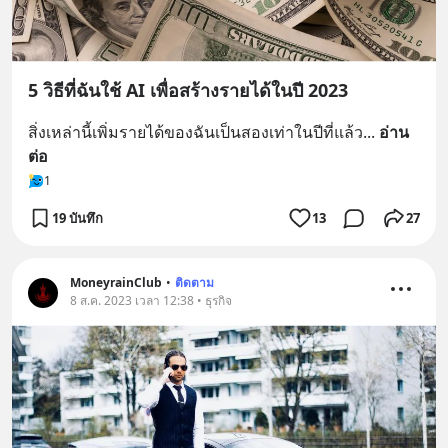
5 วิธีที่ฉันใช้ AI เพื่อสร้างรายได้ในปี 2023
สิ่งเหล่านี้เพิ่มรายได้ของฉันเป็นสองเท่าในปีที่แล้ว
... 
อ่าน
ต่อ
1
19 บันทึก
13
27
MoneyrainClub
•
ติดตาม
8 ส.ค. 2023 เวลา 12:38 • ธุรกิจ