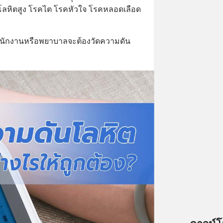
นโลหิตสูง โรคไต โรคหัวใจ โรคหลอดเลือด
 พนักงานหรือพยาบาลจะต้องวัดความดัน