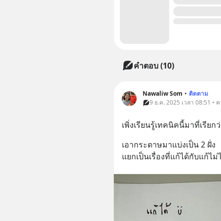
คำตอบ (10)
Nawaliw Som
•
ติดตาม
9 ธ.ค. 2025 เวลา 08:51 • ค
เพิ่งเรียนรู้เทคนิคนี้มาที่เรี
เอากระดาษมาแบ่งเป็น 2 ฝั่ง
แยกเป็นเรื่องที่แก้ได้กับแก้ไม่ไ