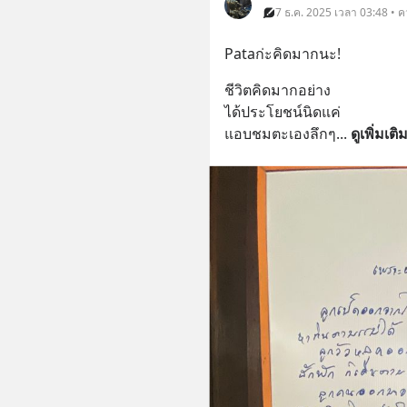
7 ธ.ค. 2025 เวลา 03:48 • ค
Pataก่ะคิดมากนะ!
ชีวิตคิดมากอย่าง
ได้ประโยชน์นิดแค่
แอบชมตะเองลึกๆ
... 
ดูเพิ่มเติ