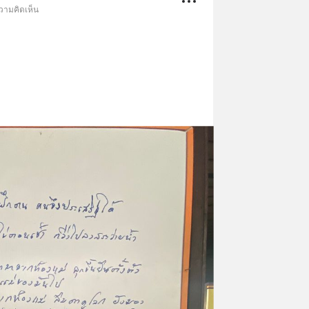
วามคิดเห็น
ม