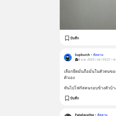
บันทึก
Supburch
•
ติดตาม
8 ธ.ค. 2025 เวลา 03:21 • ค
เลือกยึดมั่นถือมั่นในตัวตนของต
ตัวเอง
หันไปโฟกัสคนรอบข้างตัวบ้า
บันทึก
PataSecaYoo
•
ติดตาม