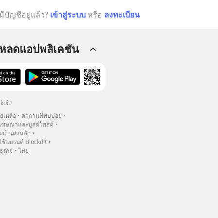
มีบัญชีอยู่แล้ว?
เข้าสู่ระบบ
หรือ
ลงทะเบียน
โหลดแอปพลิเคชัน
kdit
วยเหลือ
คำถามที่พบบ่อย
ฆษณาและบูสต์โพสต์
เป็นส่วนตัว
้แบรนด์ Blockdit
ธุรกิจ
ไทย