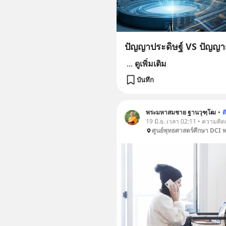
ปัญญาประดิษฐ์ VS ปัญ
...
ดูเพิ่มเติม
บันทึก
พระมหาสมชาย ฐานวุฑฺโฒ
•
ต
19 มิ.ย. เวลา 02:11 • ความคิด
ศูนย์พุทธศาสตร์ศึกษา DCI 