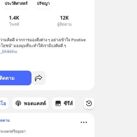
ประวัติศาสตร์
ปรัชญา
1.4K
12K
โพสต์
ผู้ติดตาม
ความคิดดี จากการมองสิ่งต่าง ๆ อย่างเข้าใจ Positive 
โยชน์” มองมุมที่จะทำให้เรามีแง่คิดดี ๆ 
o_bhikkhu
ติดตาม
ดีโอ
พอดแคสต์
ซีรีส์
ิดตาม
พระนครศรีอยุธยา