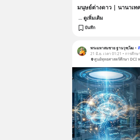
มนุษย์ต่างดาว | นานาเท
...
ดูเพิ่มเติม
บันทึก
พระมหาสมชาย ฐานวุฑฺโฒ
•
ต
21 มิ.ย. เวลา 01:21 • การศึกษ
ศูนย์พุทธศาสตร์ศึกษา DCI 