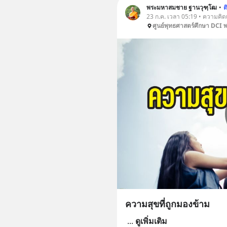
พระมหาสมชาย ฐานวุฑฺโฒ
•
ต
23 ก.ค. เวลา 05:19 • ความคิด
ศูนย์พุทธศาสตร์ศึกษา DCI 
ความสุขที่ถูกมองข้าม
...
ดูเพิ่มเติม