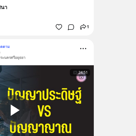
ศนา
1
ิดตาม
า
พระนครศรีอยุธยา
24:51