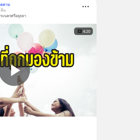
ิดตาม
เห็น
พระนครศรีอยุธยา
4:20