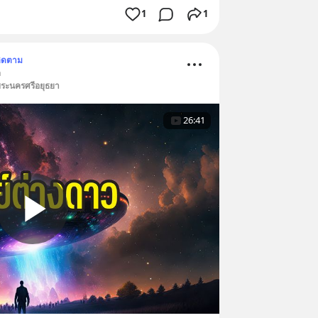
1
1
ิดตาม
า
พระนครศรีอยุธยา
26:41