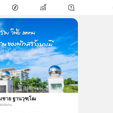
ชาย ฐานวุฑฺโฒ
bhikkhu