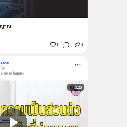
ญาญาณ
1
1
ิดตาม
เห็น
พระนครศรีอยุธยา
3:25