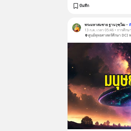
บันทึก
พระมหาสมชาย ฐานวุฑฺโฒ
•
ต
13 ก.ค. เวลา 05:46 • การศึกษ
ศูนย์พุทธศาสตร์ศึกษา DCI 