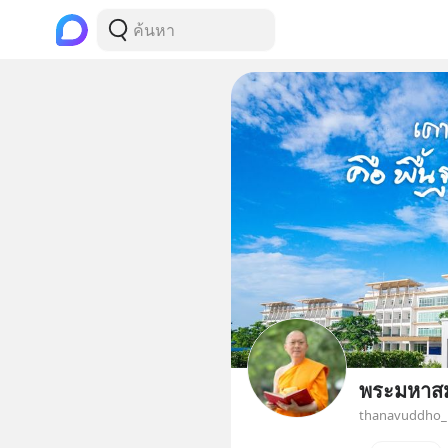
พระมหาสม
thanavuddho_