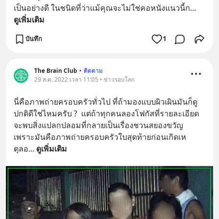
เป็นอย่างดี ในชนิดที่ว่าแม้คุณจะไม่ใช่คอหนังแนวนี้ก
... 
ดูเพิ่มเติม
บันทึก
1
The Brain Club
•
ติดตาม
29 ส.ค. 2022 เวลา 11:05 • ข่าวรอบโลก
นี่คือภาพถ่ายครอบครัวทั่วไป ที่ถ้ามองแบบผิวเผินมันก็ดู
ปกติดีใช่ไหมครับ ?  แต่ถ้าทุกคนลองโฟกัสที่รายละเอียด
จะพบสิ่งแปลกปลอมที่กลายเป็นเรื่องชวนสยองขวัญ 
เพราะมันคือภาพถ่ายครอบครัวใบสุดท้ายก่อนเกิดเห
ตุลอ
... 
ดูเพิ่มเติม