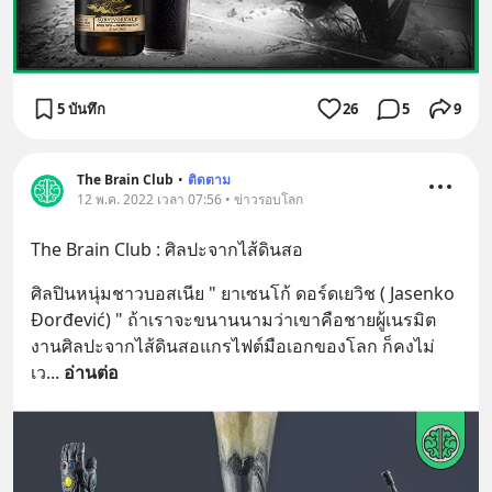
5 บันทึก
26
5
9
The Brain Club
•
ติดตาม
12 พ.ค. 2022 เวลา 07:56 • ข่าวรอบโลก
The Brain Club : ศิลปะจากไส้ดินสอ
ศิลปินหนุ่มชาวบอสเนีย " ยาเซนโก้ ดอร์ดเยวิช ( Jasenko 
Đorđević) " ถ้าเราจะขนานนามว่าเขาคือชายผู้เนรมิต
งานศิลปะจากไส้ดินสอแกรไฟต์มือเอกของโลก ก็คงไม่
เว
... 
อ่านต่อ