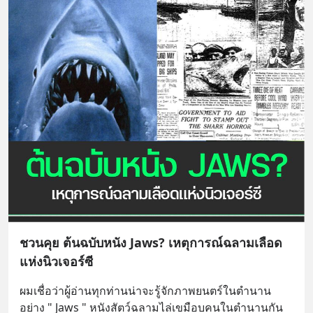
ชวนคุย ต้นฉบับหนัง Jaws? เหตุการณ์ฉลามเลือด
แห่งนิวเจอร์ซี
ผมเชื่อว่าผู้อ่านทุกท่านน่าจะรู้จักภาพยนตร์ในตำนาน
อย่าง " Jaws " หนังสัตว์ฉลามไล่เขมือบคนในตำนานกัน