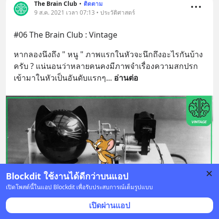
The Brain Club
•
ติดตาม
9 ส.ค. 2021 เวลา 07:13 • ประวัติศาสตร์
#06 The Brain Club : Vintage
หากลองนึงถึง " หนู " ภาพแรกในหัวจะนึกถึงอะไรกันบ้าง
ครับ ? แน่นอนว่าหลายคนคงมีภาพจำเรื่องความสกปรก
เข้ามาในหัวเป็นอันดับแรกๆ
... 
อ่านต่อ
Blockdit ใช้งานได้ดีกว่าบนแอป
เปิดโพสต์นี้ในแอป Blockdit เพื่อรับประสบการณ์เต็มรูปแบบ
เปิดผ่านแอป