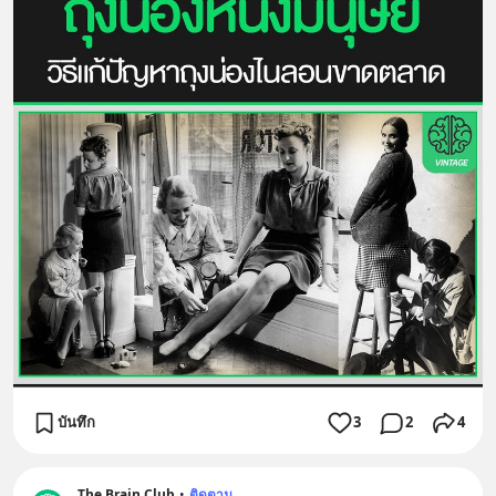
บันทึก
3
2
4
The Brain Club
•
ติดตาม