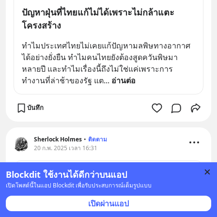
ปัญหาฝุ่นที่ไทยแก้ไม่ได้เพราะไม่กล้าแตะ
โครงสร้าง
ทำไมประเทศไทยไม่เคยแก้ปัญหามลพิษทางอากาศ
ได้อย่างยั่งยืน ทำไมคนไทยยังต้องสูดควันพิษมา
หลายปี และทำไมเรื่องนี้ถึงไม่ใช่แค่เพราะการ
ทำงานที่ล่าช้าของรัฐ แต
... 
อ่านต่อ
บันทึก
Sherlock Holmes
•
ติดตาม
20 ก.พ. 2025 เวลา 16:31
SEC Thailand
Blockdit ใช้งานได้ดีกว่าบนแอป
20 ก.พ. 2025 เวลา 12:00 • หุ้น & เศรษฐกิจ
เปิดโพสต์นี้ในแอป Blockdit เพื่อรับประสบการณ์เต็มรูปแบบ
เปิดผ่านแอป