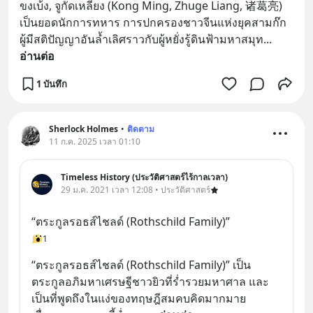
ขงเบ้ง, จูกัดเหลียง (Kong Ming, Zhuge Liang, 诸葛亮) 
เป็นยอดนักการทหาร การปกครองชาวจีนแห่งยุคสามก๊ก 
ผู้มีสติปัญญาอันล้ำเลิศราวกับผู้หยั่งรู้ดินฟ้ามหาสมุท
... 
อ่านต่อ
1 บันทึก
Sherlock Holmes
•
ติดตาม
11 ก.ค. 2025 เวลา 01:10
Timeless History (ประวัติศาสตร์ไร้กาลเวลา)
29 ม.ค. 2021 เวลา 12:08 • ประวัติศาสตร์
“ตระกูลรอธส์ไชลด์ (Rothschild Family)”
1
“ตระกูลรอธส์ไชลด์ (Rothschild Family)” เป็น
ตระกูลอภิมหาเศรษฐีชาวยิวที่ร่ำรวยมหาศาล และ
เป็นที่พูดถึงในแง่ของทฤษฎีสมคบคิดมากมาย 