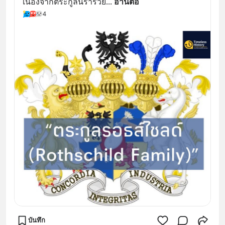
เนื่องจากตระกูลนี้ร่ำรวย
... 
อ่านต่อ
4
บันทึก