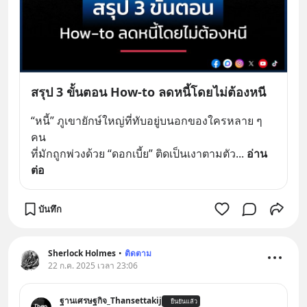
สรุป 3 ขั้นตอน How-to ลดหนี้โดยไม่ต้องหนี
“หนี้” ภูเขายักษ์ใหญ่ที่ทับอยู่บนอกของใครหลาย ๆ 
คน 
ที่มักถูกพ่วงด้วย “ดอกเบี้ย” ติดเป็นเงาตามตัว
... 
อ่าน
ต่อ
บันทึก
Sherlock Holmes
•
ติดตาม
22 ก.ค. 2025 เวลา 23:06
ฐานเศรษฐกิจ_Thansettakij
ยืนยันแล้ว