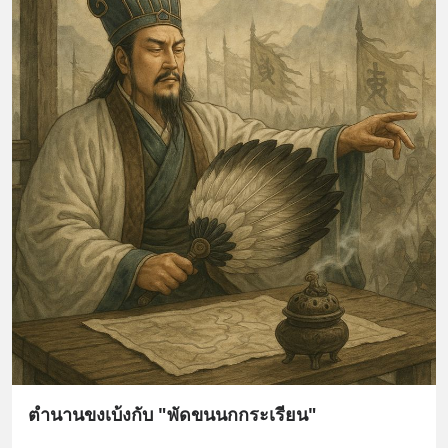
ตำนานขงเบ้งกับ "พัดขนนกกระเรียน"