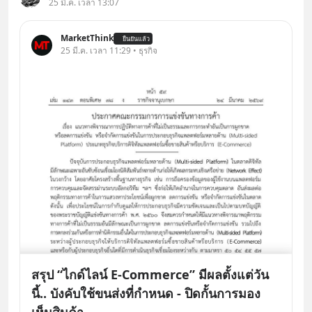
25 มี.ค. เวลา 13:07
MarketThink
ยืนยันแล้ว
25 มี.ค. เวลา 11:29 • ธุรกิจ
สรุป “ไกด์ไลน์ E-Commerce” มีผลตั้งแต่วัน
นี้.. บังคับใช้ขนส่งที่กำหนด - ปิดกั้นการมอง
เห็นสินค้า