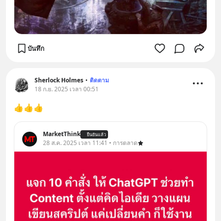
บันทึก
Sherlock Holmes
•
ติดตาม
18 ก.ย. 2025 เวลา 00:51
👍👍👍
MarketThink
ยืนยันแล้ว
28 ส.ค. 2025 เวลา 11:41 • การตลาด