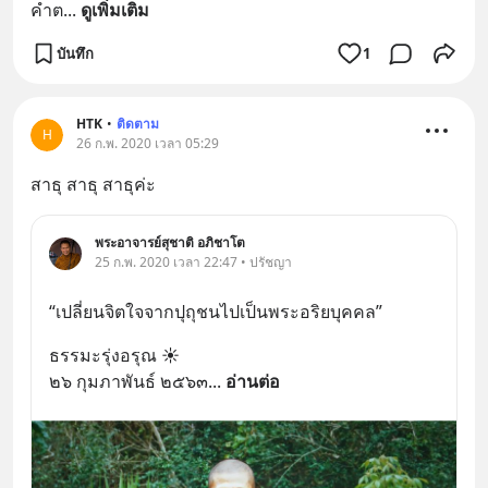
คำต
... 
ดูเพิ่มเติม
บันทึก
1
HTK
•
ติดตาม
H
26 ก.พ. 2020 เวลา 05:29
สาธุ สาธุ สาธุค่ะ
พระอาจารย์สุชาติ อภิชาโต
25 ก.พ. 2020 เวลา 22:47 • ปรัชญา
“เปลี่ยนจิตใจจากปุถุชนไปเป็นพระอริยบุคคล”
ธรรมะรุ่งอรุณ ☀️
๒๖ กุมภาพันธ์ ๒๕๖๓
... 
อ่านต่อ